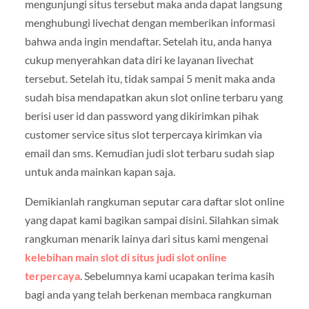
mengunjungi situs tersebut maka anda dapat langsung
menghubungi livechat dengan memberikan informasi
bahwa anda ingin mendaftar. Setelah itu, anda hanya
cukup menyerahkan data diri ke layanan livechat
tersebut. Setelah itu, tidak sampai 5 menit maka anda
sudah bisa mendapatkan akun slot online terbaru yang
berisi user id dan password yang dikirimkan pihak
customer service situs slot terpercaya kirimkan via
email dan sms. Kemudian judi slot terbaru sudah siap
untuk anda mainkan kapan saja.
Demikianlah rangkuman seputar cara daftar slot online
yang dapat kami bagikan sampai disini. Silahkan simak
rangkuman menarik lainya dari situs kami mengenai
kelebihan main slot di situs judi slot online
terpercaya
. Sebelumnya kami ucapakan terima kasih
bagi anda yang telah berkenan membaca rangkuman