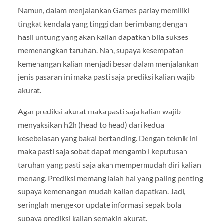
Namun, dalam menjalankan Games parlay memiliki
tingkat kendala yang tinggi dan berimbang dengan
hasil untung yang akan kalian dapatkan bila sukses
memenangkan taruhan. Nah, supaya kesempatan
kemenangan kalian menjadi besar dalam menjalankan
jenis pasaran ini maka pasti saja prediksi kalian wajib
akurat.
Agar prediksi akurat maka pasti saja kalian wajib
menyaksikan h2h (head to head) dari kedua
kesebelasan yang bakal bertanding. Dengan teknik ini
maka pasti saja sobat dapat mengambil keputusan
taruhan yang pasti saja akan mempermudah diri kalian
menang. Prediksi memang ialah hal yang paling penting
supaya kemenangan mudah kalian dapatkan. Jadi,
seringlah mengekor update informasi sepak bola
supaya prediksi kalian semakin akurat.