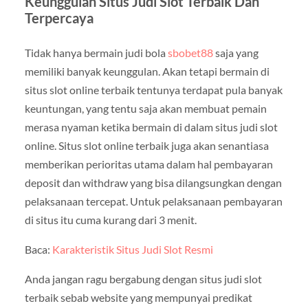
Keunggulan Situs Judi Slot Terbaik Dan
Terpercaya
Tidak hanya bermain judi bola
sbobet88
saja yang
memiliki banyak keunggulan. Akan tetapi bermain di
situs slot online terbaik tentunya terdapat pula banyak
keuntungan, yang tentu saja akan membuat pemain
merasa nyaman ketika bermain di dalam situs judi slot
online. Situs slot online terbaik juga akan senantiasa
memberikan perioritas utama dalam hal pembayaran
deposit dan withdraw yang bisa dilangsungkan dengan
pelaksanaan tercepat. Untuk pelaksanaan pembayaran
di situs itu cuma kurang dari 3 menit.
Baca:
Karakteristik Situs Judi Slot Resmi
Anda jangan ragu bergabung dengan situs judi slot
terbaik sebab website yang mempunyai predikat