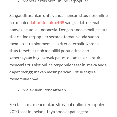
Mencari Situs Slot Online Terpopuler
Sangat disarankan untuk anda mencari situs slot online
terpopuler
daftar slot airbet88
yang sudah dikenal
banyak pejudi di Indonesia. Dengan anda memilih situs
slot online terpopuler secara otomatis anda sudah
memilih situs slot memiliki kriteria terbaik. Karena,
situs tersebut telah memiliki popularitas dan
kepercayaan bagi banyak pejudi di tanah air. Untuk
mencari situs slot online terpopuler saat ini maka anda
dapat menggunakan mesin pencari untuk segera
menemukannya.
Melakukan Pendaftaran
Setelah anda menemukan situs slot online terpopuler
2020 saat ini, selanjutnya anda dapat segera