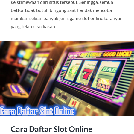
keistimewaan dari situs tersebut. Sehingga, semua
bettor tidak butuh bingung saat hendak mencoba
mainkan sekian banyak jenis game slot online teranyar
yang telah disediakan.
Cara Daftar Slot Online