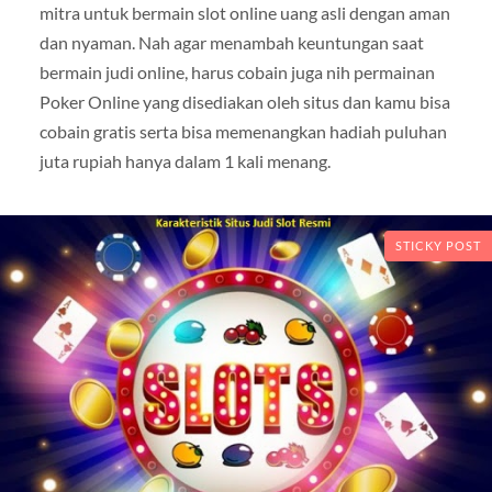
mitra untuk bermain slot online uang asli dengan aman
dan nyaman. Nah agar menambah keuntungan saat
bermain judi online, harus cobain juga nih permainan
Poker Online yang disediakan oleh situs dan kamu bisa
cobain gratis serta bisa memenangkan hadiah puluhan
juta rupiah hanya dalam 1 kali menang.
STICKY POST