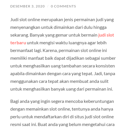
DESEMBER 3, 2020
/
0 COMMENTS
Judi slot online merupakan jenis permainan judi yang
menyenangkan untuk dimainkan dari dulu hingga
sekarang. Banyak yang gemar untuk bermain
judi slot
terbaru
untuk mengisi waktu luangnya agar lebih
bermanfaat lagi. Karena, permainan slot online ini
memiliki manfaat baik dapat dijadikan sebagai sumber
untuk menghasilkan uang tambahan secara konsisten
apabila dimainkan dengan cara yang tepat. Jadi, tanpa
menggunakan cara tepat akan membuat anda sulit
untuk menghasilkan banyak uang dari permainan ini.
Bagi anda yang ingin segera mencoba keberuntungan
dengan memainkan slot online, tentunya anda hanya
perlu untuk mendaftarkan diri di situs judi slot online
resmi saat ini. Buat anda yang belum mengetahui cara