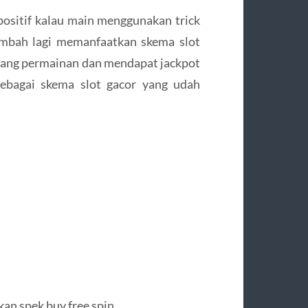
positif kalau main menggunakan trick
ambah lagi memanfaatkan skema slot
nang permainan dan mendapat jackpot
sebagai skema slot gacor yang udah
an spek buy free spin