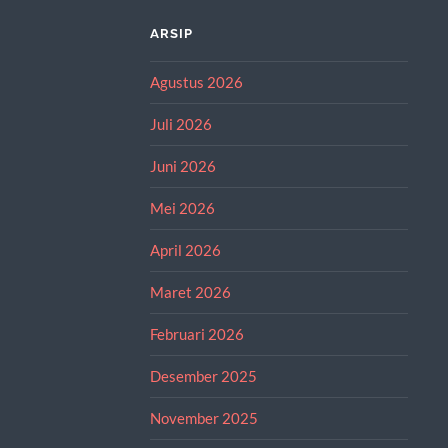
ARSIP
Agustus 2026
Juli 2026
Juni 2026
Mei 2026
April 2026
Maret 2026
Februari 2026
Desember 2025
November 2025