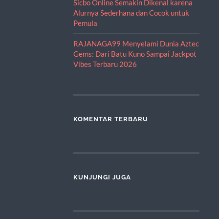
Sicbo Online Semakin Dikenal karena
Alurnya Sederhana dan Cocok untuk
Pemula
RAJANAGA99 Menyelami Dunia Aztec
Gems: Dari Batu Kuno Sampai Jackpot
Vibes Terbaru 2026
KOMENTAR TERBARU
KUNJUNGI JUGA