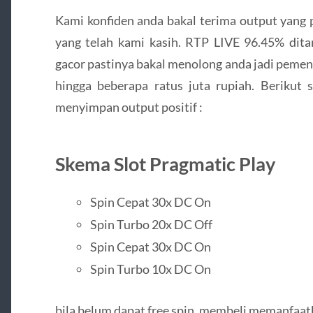
Kami konfiden anda bakal terima output yang 
yang telah kami kasih. RTP LIVE 96.45% dit
gacor pastinya bakal menolong anda jadi peme
hingga beberapa ratus juta rupiah. Berikut 
menyimpan output positif :
Skema Slot Pragmatic Play
Spin Cepat 30x DC On
Spin Turbo 20x DC Off
Spin Cepat 30x DC On
Spin Turbo 10x DC On
bila belum dapat free spin, membeli memanfaatk