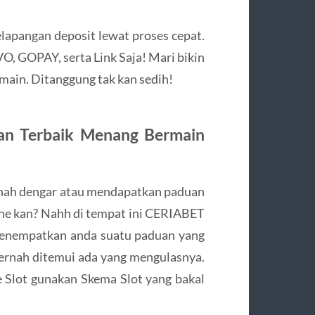
lapangan deposit lewat proses cepat.
O, GOPAY, serta Link Saja! Mari bikin
main. Ditanggung tak kan sedih!
gan Terbaik Menang Bermain
nah dengar atau mendapatkan paduan
ine kan? Nahh di tempat ini CERIABET
 menempatkan anda suatu paduan yang
pernah ditemui ada yang mengulasnya.
Slot gunakan Skema Slot yang bakal