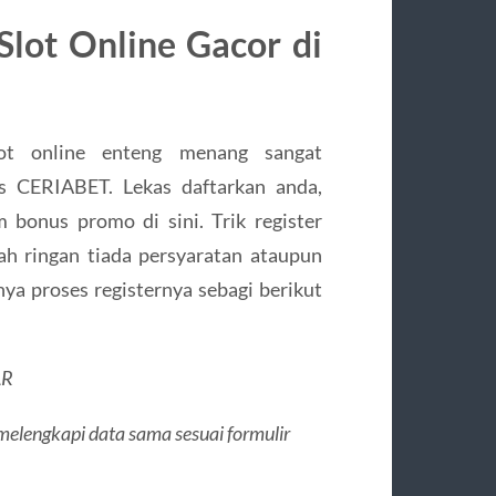
Slot Online Gacor di
ot online enteng menang sangat
s CERIABET. Lekas daftarkan anda,
 bonus promo di sini. Trik register
h ringan tiada persyaratan ataupun
ya proses registernya sebagi berikut
AR
melengkapi data sama sesuai formulir