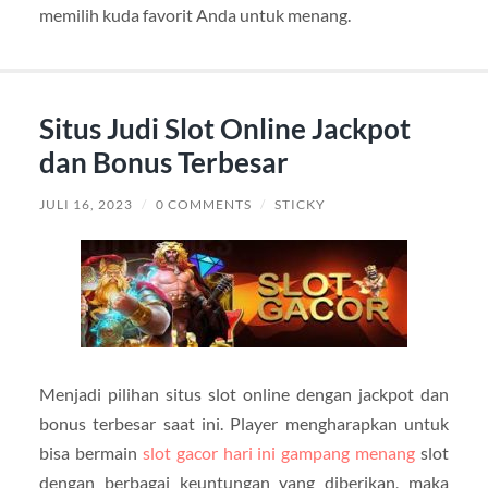
memilih kuda favorit Anda untuk menang.
Situs Judi Slot Online Jackpot
dan Bonus Terbesar
JULI 16, 2023
/
0 COMMENTS
/
STICKY
Menjadi pilihan situs slot online dengan jackpot dan
bonus terbesar saat ini. Player mengharapkan untuk
bisa bermain
slot gacor hari ini gampang menang
slot
dengan berbagai keuntungan yang diberikan, maka