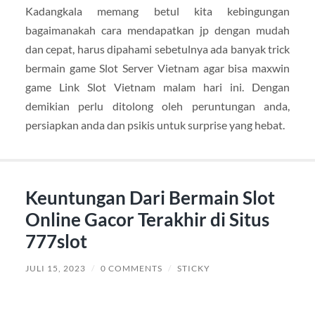
Kadangkala memang betul kita kebingungan
bagaimanakah cara mendapatkan jp dengan mudah
dan cepat, harus dipahami sebetulnya ada banyak trick
bermain game Slot Server Vietnam agar bisa maxwin
game Link Slot Vietnam malam hari ini. Dengan
demikian perlu ditolong oleh peruntungan anda,
persiapkan anda dan psikis untuk surprise yang hebat.
Keuntungan Dari Bermain Slot
Online Gacor Terakhir di Situs
777slot
JULI 15, 2023
/
0 COMMENTS
/
STICKY