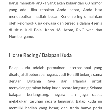
harus menebak angka yang akan keluar dari 80 nomor
yang ada. Jika tebakan Anda benar, Anda bisa
mendapatkan hadiah besar. Keno sering dimainkan
oleh kelompok usia dewasa dan tersedia dalam 4 jenis
di situs Judi Bola: Keno 18, Atom, RNG war, dan
Number game.
Horse Racing / Balapan Kuda
Balap kuda adalah permainan internasional yang
disetujui di beberapa negara. Judi Bola88 bekerja sama
dengan Britania Raya dan Irlandia untuk
menyelenggarakan balap kuda secara langsung. Selama
balapan berlangsung, negara lain juga dapat
melakukan taruhan secara langsung. Balap kuda ini
memiliki hadiah yang besar, dan Anda hanya perlu