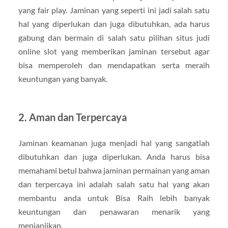
yang fair play. Jaminan yang seperti ini jadi salah satu
hal yang diperlukan dan juga dibutuhkan, ada harus
gabung dan bermain di salah satu pilihan situs judi
online slot yang memberikan jaminan tersebut agar
bisa memperoleh dan mendapatkan serta meraih
keuntungan yang banyak.
2. Aman dan Terpercaya
Jaminan keamanan juga menjadi hal yang sangatlah
dibutuhkan dan juga diperlukan. Anda harus bisa
memahami betul bahwa jaminan permainan yang aman
dan terpercaya ini adalah salah satu hal yang akan
membantu anda untuk Bisa Raih lebih banyak
keuntungan dan penawaran menarik yang
menjanjikan.