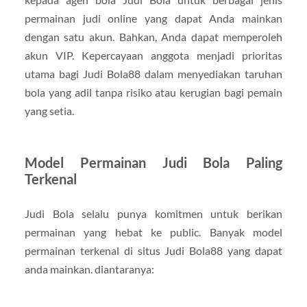
permainan judi online yang dapat Anda mainkan
dengan satu akun. Bahkan, Anda dapat memperoleh
akun VIP. Kepercayaan anggota menjadi prioritas
utama bagi Judi Bola88 dalam menyediakan taruhan
bola yang adil tanpa risiko atau kerugian bagi pemain
yang setia.
Model Permainan Judi Bola Paling
Terkenal
Judi Bola selalu punya komitmen untuk berikan
permainan yang hebat ke public. Banyak model
permainan terkenal di situs Judi Bola88 yang dapat
anda mainkan. diantaranya: