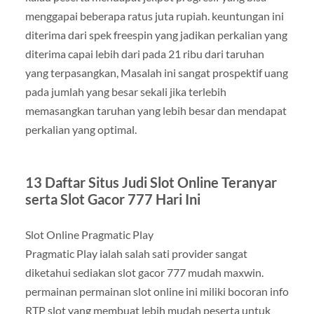
menggapai beberapa ratus juta rupiah. keuntungan ini
diterima dari spek freespin yang jadikan perkalian yang
diterima capai lebih dari pada 21 ribu dari taruhan
yang terpasangkan, Masalah ini sangat prospektif uang
pada jumlah yang besar sekali jika terlebih
memasangkan taruhan yang lebih besar dan mendapat
perkalian yang optimal.
13 Daftar Situs Judi Slot Online Teranyar
serta Slot Gacor 777 Hari Ini
Slot Online Pragmatic Play
Pragmatic Play ialah salah sati provider sangat
diketahui sediakan slot gacor 777 mudah maxwin.
permainan permainan slot online ini miliki bocoran info
RTP slot yang membuat lebih mudah peserta untuk