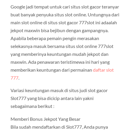
Google jadi tempat untuk cari situs slot gacor teranyar
buat banyak penyuka situs slot online. Untungnya dari
main slot online di situs slot gacor 777slot ini adaalah
jekpot maxwin bisa bejibun dengan gampangnya.
Apabila beberapa pemain pengin merasakan
selekasnya masuk bersama situs slot online 777slot
yang memberinya keuntungan mudah jekpot dan
maxwin. Ada penawaran teristimewa ini hari yang
memberikan keuntungan dari permainan
daftar slot
777
.
Variasi keuntungan masuk di situs judi slot gacor
Slot777 yang bisa dicicip antara lain yakni
sebagaimana berikut :
Memberi Bonus Jekpot Yang Besar
Bila sudah mendaftarkan di Slot777, Anda punya