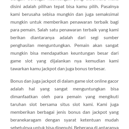
disini adalah pilihan tepat bisa kamu pilih. Pasalnya
kami berusaha sebisa mungkin dan juga semaksimal
mungkin untuk memberikan penawaran terbaik bagi
para pemain. Salah satu penawaran terbaik yang kami
berikan diantaranya adalah dari segi sumber
penghasilan menguntungkan. Pemain akan sangat
mungkin bisa mendapatkan keuntungan besar dari
game slot yang dijalankan nya kemudian kami
tawarkan kamu jackpot dan juga bonus terbesar.
Bonus dan juga jackpot di dalam game slot online gacor
adalah hal yang sangat menguntungkan bisa
dimanfaatkan oleh para pemain yang mengikuti
taruhan slot bersama situs slot kami. Kami juga
memberikan berbagai jenis bonus dan jackpot yang
beranekaragam dengan syarat ketentuan mudah
sebetulnya untuk bisa dipenuhi. Beberapa di antaranya