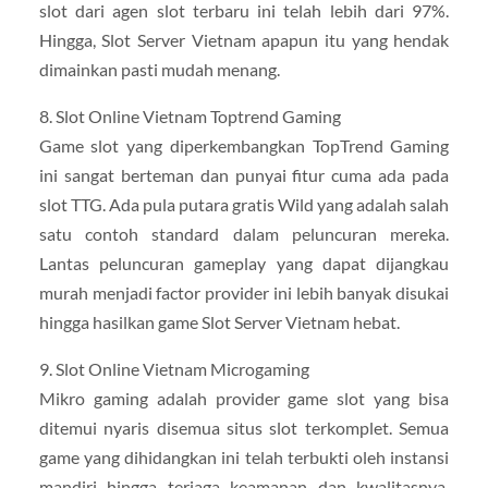
slot dari agen slot terbaru ini telah lebih dari 97%.
Hingga, Slot Server Vietnam apapun itu yang hendak
dimainkan pasti mudah menang.
8. Slot Online Vietnam Toptrend Gaming
Game slot yang diperkembangkan TopTrend Gaming
ini sangat berteman dan punyai fitur cuma ada pada
slot TTG. Ada pula putara gratis Wild yang adalah salah
satu contoh standard dalam peluncuran mereka.
Lantas peluncuran gameplay yang dapat dijangkau
murah menjadi factor provider ini lebih banyak disukai
hingga hasilkan game Slot Server Vietnam hebat.
9. Slot Online Vietnam Microgaming
Mikro gaming adalah provider game slot yang bisa
ditemui nyaris disemua situs slot terkomplet. Semua
game yang dihidangkan ini telah terbukti oleh instansi
mandiri hingga terjaga keamanan dan kwalitasnya.