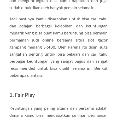
dan menguntungkan bisa kamu dapatkan dan juga
sudah dibuktikan oleh banyak pemain selama ini.
Jadi pastinya kamu disarankan untuk bisa cari tahu
dan pelajari berbagai kelebihan dan keuntungan
menarik yang bisa buat kamu beruntung bisa bermain
permainan judi online bersama situs slot gacor
gampang menang Slot88. Oleh karena itu disini juga
sangatlah penting untuk bisa pelajari dan cari tahu
berbagai keuntungan yang sangat bagus dan sangat
recommended untuk bisa dipilih selama ini. Berikut
beberapa diantara:
1. Fair Play
Keuntungan yang paling utama dan pertama adalah
dimana kamu bisa mendapatkan jaminan permainan