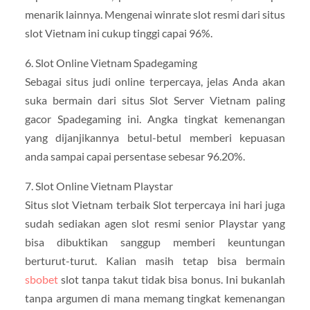
menarik lainnya. Mengenai winrate slot resmi dari situs
slot Vietnam ini cukup tinggi capai 96%.
6. Slot Online Vietnam Spadegaming
Sebagai situs judi online terpercaya, jelas Anda akan
suka bermain dari situs Slot Server Vietnam paling
gacor Spadegaming ini. Angka tingkat kemenangan
yang dijanjikannya betul-betul memberi kepuasan
anda sampai capai persentase sebesar 96.20%.
7. Slot Online Vietnam Playstar
Situs slot Vietnam terbaik Slot terpercaya ini hari juga
sudah sediakan agen slot resmi senior Playstar yang
bisa dibuktikan sanggup memberi keuntungan
berturut-turut. Kalian masih tetap bisa bermain
sbobet
slot tanpa takut tidak bisa bonus. Ini bukanlah
tanpa argumen di mana memang tingkat kemenangan