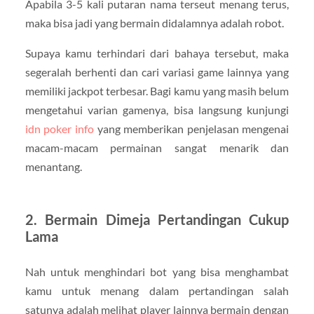
Apabila 3-5 kali putaran nama terseut menang terus,
maka bisa jadi yang bermain didalamnya adalah robot.
Supaya kamu terhindari dari bahaya tersebut, maka
segeralah berhenti dan cari variasi game lainnya yang
memiliki jackpot terbesar. Bagi kamu yang masih belum
mengetahui varian gamenya, bisa langsung kunjungi
idn poker info
yang memberikan penjelasan mengenai
macam-macam permainan sangat menarik dan
menantang.
2. Bermain Dimeja Pertandingan Cukup
Lama
Nah untuk menghindari bot yang bisa menghambat
kamu untuk menang dalam pertandingan salah
satunya adalah melihat player lainnya bermain dengan