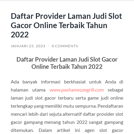
Daftar Provider Laman Judi Slot
Gacor Online Terbaik Tahun
2022
JANUARI 25, 2023
/
0 COMMENTS
Daftar Provider Laman Judi Slot Gacor
Online Terbaik Tahun 2022
Ada banyak informasi berkhasiat untuk Anda di
halaman utama
www.pashamezzegrill.com
sebagai
laman judi slot gacor terbaru serta game judi online
terlengkap yang memiliki mutu sempurna. Pendaftaran
mencari lebih dari sejuta alternatif daftar provider slot
gacor gampang menang tahun 2022 sangat gampang
ditemukan. Dalam artikel ini agen slot gacor