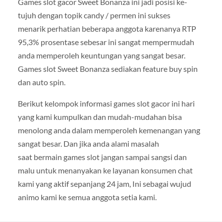
Games slot gacor Sweet Bonanza ini jadi posisi ke-
tujuh dengan topik candy / permen ini sukses
menarik perhatian beberapa anggota karenanya RTP
95,3% prosentase sebesar ini sangat mempermudah
anda memperoleh keuntungan yang sangat besar.
Games slot Sweet Bonanza sediakan feature buy spin
dan auto spin.
Berikut kelompok informasi games slot gacor ini hari
yang kami kumpulkan dan mudah-mudahan bisa
menolong anda dalam memperoleh kemenangan yang
sangat besar. Dan jika anda alami masalah
saat bermain games slot jangan sampai sangsi dan
malu untuk menanyakan ke layanan konsumen chat
kami yang aktif sepanjang 24 jam, Ini sebagai wujud
animo kami ke semua anggota setia kami.