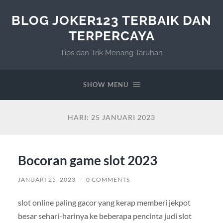
BLOG JOKER123 TERBAIK DAN
TERPERCAYA
Tips dan Trik Menang Taruhan
SHOW MENU
HARI:
25 JANUARI 2023
Bocoran game slot 2023
JANUARI 25, 2023
/
0 COMMENTS
slot online paling gacor yang kerap memberi jekpot
besar sehari-harinya ke beberapa pencinta judi slot