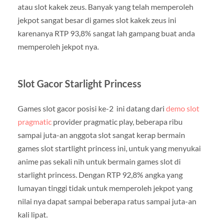
atau slot kakek zeus. Banyak yang telah memperoleh
jekpot sangat besar di games slot kakek zeus ini
karenanya RTP 93,8% sangat lah gampang buat anda
memperoleh jekpot nya.
Slot Gacor Starlight Princess
Games slot gacor posisi ke-2 ini datang dari
demo slot
pragmatic
provider pragmatic play, beberapa ribu
sampai juta-an anggota slot sangat kerap bermain
games slot startlight princess ini, untuk yang menyukai
anime pas sekali nih untuk bermain games slot di
starlight princess. Dengan RTP 92,8% angka yang
lumayan tinggi tidak untuk memperoleh jekpot yang
nilai nya dapat sampai beberapa ratus sampai juta-an
kali lipat.