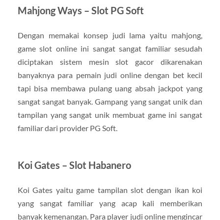
Mahjong Ways – Slot PG Soft
Dengan memakai konsep judi lama yaitu mahjong,
game slot online ini sangat sangat familiar sesudah
diciptakan sistem mesin slot gacor dikarenakan
banyaknya para pemain judi online dengan bet kecil
tapi bisa membawa pulang uang absah jackpot yang
sangat sangat banyak. Gampang yang sangat unik dan
tampilan yang sangat unik membuat game ini sangat
familiar dari provider PG Soft.
Koi Gates – Slot Habanero
Koi Gates yaitu game tampilan slot dengan ikan koi
yang sangat familiar yang acap kali memberikan
banyak kemenangan. Para player judi online mengincar