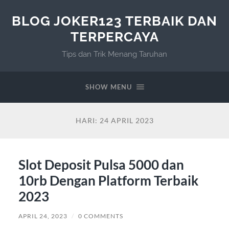
BLOG JOKER123 TERBAIK DAN
TERPERCAYA
Tips dan Trik Menang Taruhan
SHOW MENU
HARI:
24 APRIL 2023
Slot Deposit Pulsa 5000 dan
10rb Dengan Platform Terbaik
2023
APRIL 24, 2023
/
0 COMMENTS