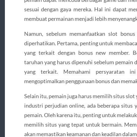
sesuai dengan gaya mereka. Hal ini dapat m
membuat permainan menjadi lebih menyenangk
Namun, sebelum memanfaatkan slot bonus 
diperhatikan. Pertama, penting untuk membac
yang terkait dengan bonus new member. Be
taruhan yang harus dipenuhi sebelum pemain 
yang terkait. Memahami persyaratan i
mengoptimalkan penggunaan bonus dan memak
Selain itu, pemain juga harus memilih situs slo
industri perjudian online, ada beberapa situs 
pemain. Oleh karena itu, penting untuk melaku
memilih situs yang tepat untuk bermain. Memil
akan memastikan keamanan dan keadilan dalam