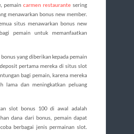
e, pemain
carmen restaurante
sering
 yang menawarkan bonus new member.
 semua situs menawarkan bonus new
bagi pemain untuk memanfaatkan
bonus yang diberikan kepada pemain
eposit pertama mereka di situs slot
ntungan bagi pemain, karena mereka
ih lama dan meningkatkan peluang
an slot bonus 100 di awal adalah
han dana dari bonus, pemain dapat
ba berbagai jenis permainan slot.