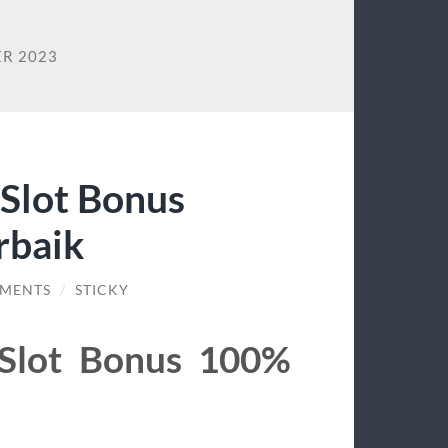
ER 2023
Slot Bonus
rbaik
MENTS
/
STICKY
Slot Bonus 100%