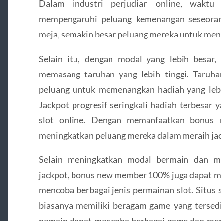
Dalam industri perjudian online, waktu
mempengaruhi peluang kemenangan seseoran
meja, semakin besar peluang mereka untuk men
Selain itu, dengan modal yang lebih besar,
memasang taruhan yang lebih tinggi. Taruh
peluang untuk memenangkan hadiah yang lebih
Jackpot progresif seringkali hadiah terbesar
slot online. Dengan memanfaatkan bonus
meningkatkan peluang mereka dalam meraih jac
Selain meningkatkan modal bermain dan m
jackpot, bonus new member 100% juga dapat 
mencoba berbagai jenis permainan slot. Situs 
biasanya memiliki beragam game yang tersed
pemain dapat mencoba berbagai game dan men