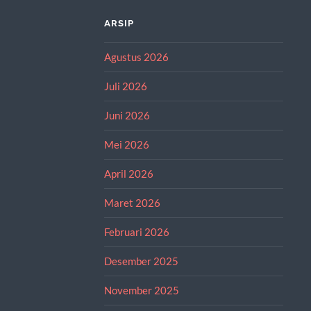
ARSIP
Agustus 2026
Juli 2026
Juni 2026
Mei 2026
April 2026
Maret 2026
Februari 2026
Desember 2025
November 2025