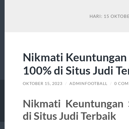
HARI:
15 OKTOB
Nikmati Keuntungan 
100% di Situs Judi Te
OKTOBER 15, 2023
/
ADMINFOOTBALL
/
0 COM
Nikmati Keuntungan 
di Situs Judi Terbaik