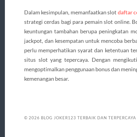
Dalam kesimpulan, memanfaatkan slot
daftar 
strategi cerdas bagi para pemain slot onlin
keuntungan tambahan berupa peningkatan m
jackpot, dan kesempatan untuk mencoba berba
perlu memperhatikan syarat dan ketentuan ter
situs slot yang tepercaya. Dengan mengikuti
mengoptimalkan penggunaan bonus dan mening
kemenangan besar.
© 2026
BLOG JOKER123 TERBAIK DAN TERPERCAYA