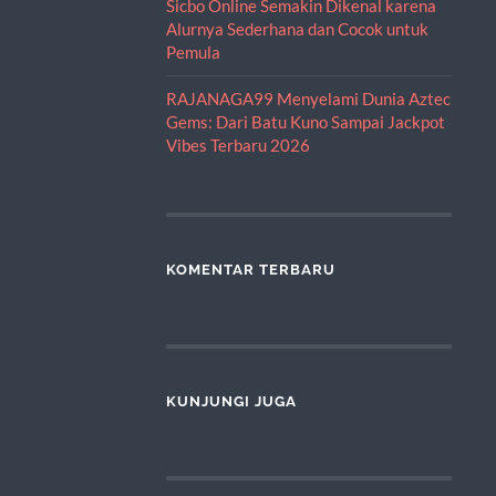
Sicbo Online Semakin Dikenal karena
Alurnya Sederhana dan Cocok untuk
Pemula
RAJANAGA99 Menyelami Dunia Aztec
Gems: Dari Batu Kuno Sampai Jackpot
Vibes Terbaru 2026
KOMENTAR TERBARU
KUNJUNGI JUGA