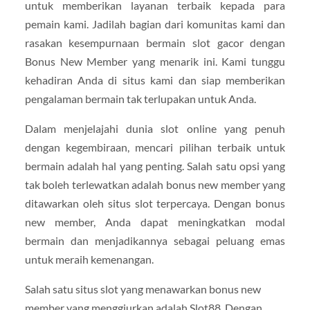
untuk memberikan layanan terbaik kepada para
pemain kami. Jadilah bagian dari komunitas kami dan
rasakan kesempurnaan bermain slot gacor dengan
Bonus New Member yang menarik ini. Kami tunggu
kehadiran Anda di situs kami dan siap memberikan
pengalaman bermain tak terlupakan untuk Anda.
Dalam menjelajahi dunia slot online yang penuh
dengan kegembiraan, mencari pilihan terbaik untuk
bermain adalah hal yang penting. Salah satu opsi yang
tak boleh terlewatkan adalah bonus new member yang
ditawarkan oleh situs slot terpercaya. Dengan bonus
new member, Anda dapat meningkatkan modal
bermain dan menjadikannya sebagai peluang emas
untuk meraih kemenangan.
Salah satu situs slot yang menawarkan bonus new
member yang menggiurkan adalah Slot88. Dengan