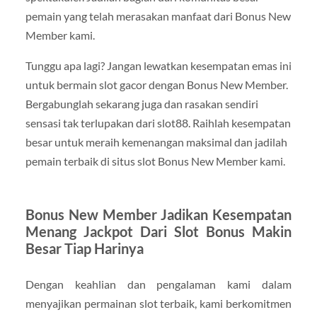
pemain yang telah merasakan manfaat dari Bonus New
Member kami.
Tunggu apa lagi? Jangan lewatkan kesempatan emas ini
untuk bermain slot gacor dengan Bonus New Member.
Bergabunglah sekarang juga dan rasakan sendiri
sensasi tak terlupakan dari slot88. Raihlah kesempatan
besar untuk meraih kemenangan maksimal dan jadilah
pemain terbaik di situs slot Bonus New Member kami.
Bonus New Member Jadikan Kesempatan
Menang Jackpot Dari Slot Bonus Makin
Besar Tiap Harinya
Dengan keahlian dan pengalaman kami dalam
menyajikan permainan slot terbaik, kami berkomitmen