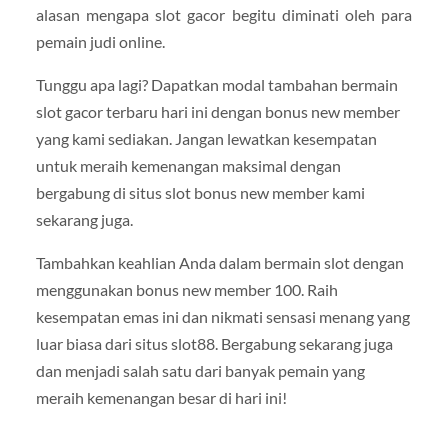
alasan mengapa slot gacor begitu diminati oleh para
pemain judi online.
Tunggu apa lagi? Dapatkan modal tambahan bermain
slot gacor terbaru hari ini dengan bonus new member
yang kami sediakan. Jangan lewatkan kesempatan
untuk meraih kemenangan maksimal dengan
bergabung di situs slot bonus new member kami
sekarang juga.
Tambahkan keahlian Anda dalam bermain slot dengan
menggunakan bonus new member 100. Raih
kesempatan emas ini dan nikmati sensasi menang yang
luar biasa dari situs slot88. Bergabung sekarang juga
dan menjadi salah satu dari banyak pemain yang
meraih kemenangan besar di hari ini!