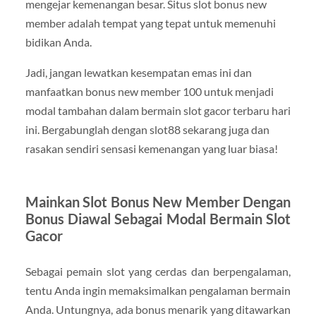
mengejar kemenangan besar. Situs slot bonus new
member adalah tempat yang tepat untuk memenuhi
bidikan Anda.
Jadi, jangan lewatkan kesempatan emas ini dan
manfaatkan bonus new member 100 untuk menjadi
modal tambahan dalam bermain slot gacor terbaru hari
ini. Bergabunglah dengan slot88 sekarang juga dan
rasakan sendiri sensasi kemenangan yang luar biasa!
Mainkan Slot Bonus New Member Dengan
Bonus Diawal Sebagai Modal Bermain Slot
Gacor
Sebagai pemain slot yang cerdas dan berpengalaman,
tentu Anda ingin memaksimalkan pengalaman bermain
Anda. Untungnya, ada bonus menarik yang ditawarkan