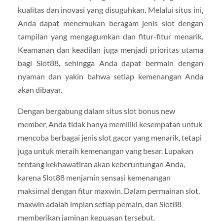
kualitas dan inovasi yang disuguhkan. Melalui situs ini,
Anda dapat menemukan beragam jenis slot dengan
tampilan yang mengagumkan dan fitur-fitur menarik.
Keamanan dan keadilan juga menjadi prioritas utama
bagi Slot88, sehingga Anda dapat bermain dengan
nyaman dan yakin bahwa setiap kemenangan Anda
akan dibayar.
Dengan bergabung dalam situs slot bonus new
member, Anda tidak hanya memiliki kesempatan untuk
mencoba berbagai jenis slot gacor yang menarik, tetapi
juga untuk meraih kemenangan yang besar. Lupakan
tentang kekhawatiran akan keberuntungan Anda,
karena Slot88 menjamin sensasi kemenangan
maksimal dengan fitur maxwin. Dalam permainan slot,
maxwin adalah impian setiap pemain, dan Slot88
memberikan jaminan kepuasan tersebut.