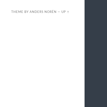
THEME BY
ANDERS NORÉN
—
UP ↑