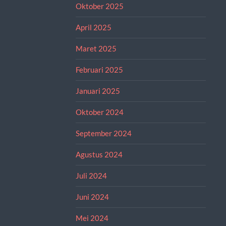
Oktober 2025
April 2025
Maret 2025
Februari 2025
Januari 2025
Oktober 2024
September 2024
Agustus 2024
Juli 2024
Juni 2024
Mei 2024