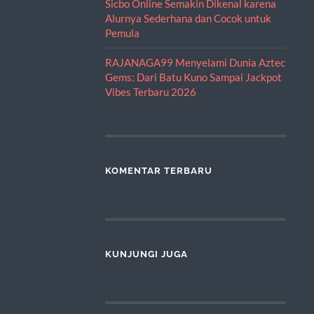
Sicbo Online Semakin Dikenal karena
Alurnya Sederhana dan Cocok untuk
Pemula
RAJANAGA99 Menyelami Dunia Aztec
Gems: Dari Batu Kuno Sampai Jackpot
Vibes Terbaru 2026
KOMENTAR TERBARU
KUNJUNGI JUGA