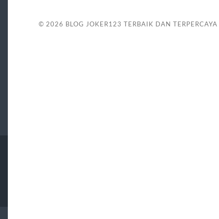
© 2026
BLOG JOKER123 TERBAIK DAN TERPERCAYA