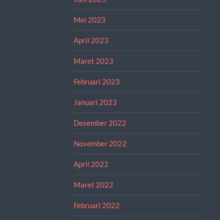
Mei 2023
April 2023
Maret 2023
Februari 2023
Januari 2023
Desember 2022
November 2022
April 2022
Maret 2022
Februari 2022