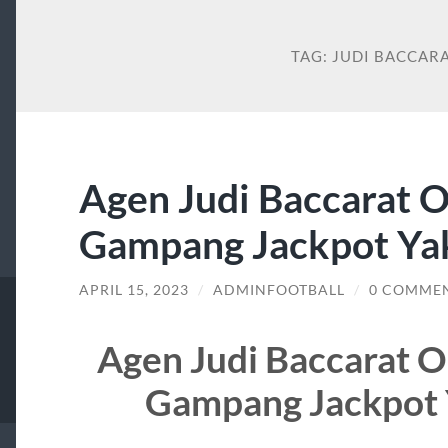
TAG:
JUDI BACCAR
Agen Judi Baccarat O
Gampang Jackpot Yak
APRIL 15, 2023
/
ADMINFOOTBALL
/
0 COMME
Agen Judi Baccarat O
Gampang Jackpot 