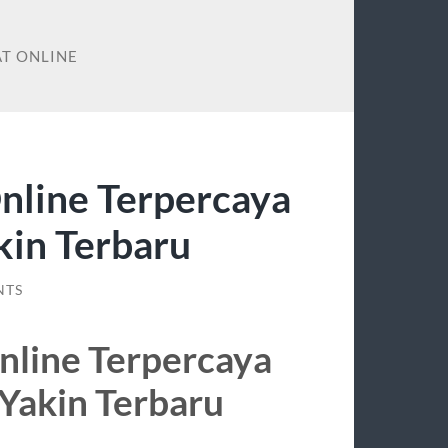
AT ONLINE
nline Terpercaya
in Terbaru
NTS
nline Terpercaya
Yakin Terbaru