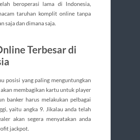
elah beroperasi lama di Indonesia,
macam taruhan komplit online tanpa
an saja dan dimana saja.
nline Terbesar di
ia
tahu posisi yang paling menguntungkan
er akan membagikan kartu untuk player
un banker harus melakukan pelbagai
gi, yaitu angka 9. Jikalau anda telah
aler akan segera menyatakan anda
fit jackpot.