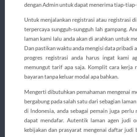
dengan Admin untuk dapat menerima tiap-tiap-
Untuk menjalankan registrasi atau registrasi d
terpercaya sungguh-sungguh lah gampang. And
laman kami lalu anda akan di arahkan untuk me
Dan pastikan waktu anda mengisi data pribadi 
progres registrasi anda harus ingat kami ag
memungut tarif apa saja. Komplit cara kerja r
bayaran tanpa keluar modal apa bahkan.
Mengerti dibutuhkan pemahaman mengenai mek
bergabung pada salah satu dari sebagian laman 
di Indonesia, anda sebagai pemain juga perlu
dapat mendafar. Autentik laman agen judi 
kebijakan dan prasyarat mengenai daftar judi 