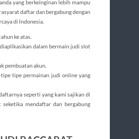
i anda yang berkeinginan lebih mampu
prasyarat daftar dan bergabung dengan
rcaya di Indonesia.
ahun ke atas.
iaplikasikan dalam bermain judi slot
ntuk pembuatan akun.
tipe tipe permainan judi online yang
tarnya seperti yang kami sajikan di
t seketika mendaftar dan bergabung