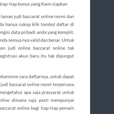
tiap-tiap bonus yang Kami siapkan
i laman judi baccarat online resmi dan
a hanya cukup klik tombol daftar di
ngisi data pribadi anda yang komplit.
anda semua nya valid dan benar. Untuk
en judi online baccarat online tak
egistrasi akun baru itu tak dipungut
anisme cara daftarnya, untuk dapat
judi baccarat online resmi terpercaya
 mengetahui apa saja prasyarat untuk
online dimana saja pasti mempunyai
baccarat online bagi tiap-tiap pemain