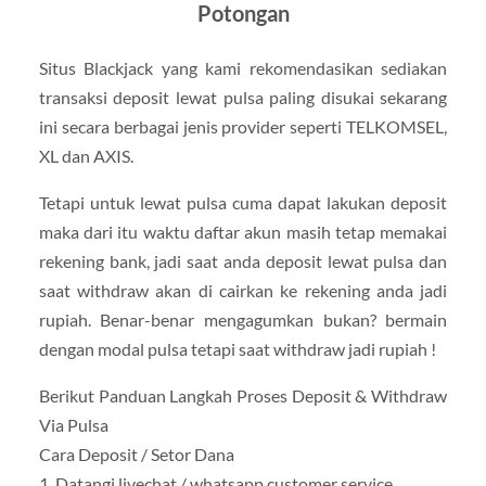
Potongan
Situs Blackjack yang kami rekomendasikan sediakan
transaksi deposit lewat pulsa paling disukai sekarang
ini secara berbagai jenis provider seperti TELKOMSEL,
XL dan AXIS.
Tetapi untuk lewat pulsa cuma dapat lakukan deposit
maka dari itu waktu daftar akun masih tetap memakai
rekening bank, jadi saat anda deposit lewat pulsa dan
saat withdraw akan di cairkan ke rekening anda jadi
rupiah. Benar-benar mengagumkan bukan? bermain
dengan modal pulsa tetapi saat withdraw jadi rupiah !
Berikut Panduan Langkah Proses Deposit & Withdraw
Via Pulsa
Cara Deposit / Setor Dana
1. Datangi livechat / whatsapp customer service