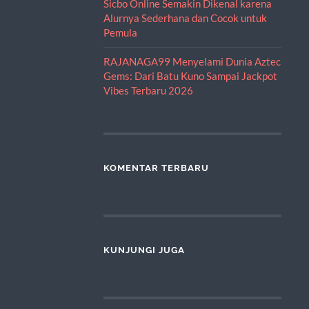
Sicbo Online Semakin Dikenal karena
Alurnya Sederhana dan Cocok untuk
Pemula
RAJANAGA99 Menyelami Dunia Aztec
Gems: Dari Batu Kuno Sampai Jackpot
Vibes Terbaru 2026
KOMENTAR TERBARU
KUNJUNGI JUGA