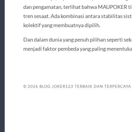
dan pengamatan, terlihat bahwa MAUPOKER tid
tren sesaat. Ada kombinasi antara stabilitas s
kolektif yang membuatnya dipilih.
Dan dalam dunia yang penuh pilihan seperti sek
menjadi faktor pembeda yang paling menentuka
© 2026
BLOG JOKER123 TERBAIK DAN TERPERCAYA