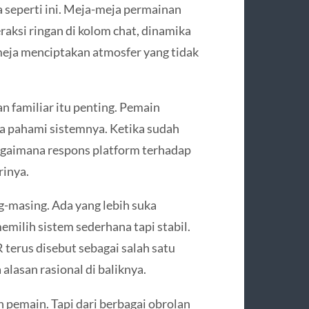
eperti ini. Meja-meja permainan
raksi ringan di kolom chat, dinamika
 meja menciptakan atmosfer yang tidak
n familiar itu penting. Pemain
a pahami sistemnya. Ketika sudah
agaimana respons platform terhadap
rinya.
g-masing. Ada yang lebih suka
emilih sistem sederhana tapi stabil.
erus disebut sebagai salah satu
 alasan rasional di baliknya.
n pemain. Tapi dari berbagai obrolan