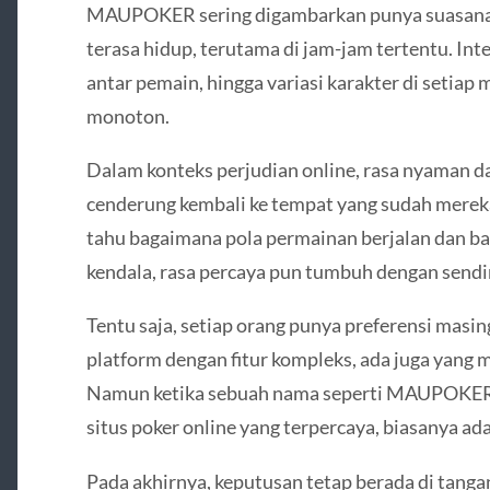
MAUPOKER sering digambarkan punya suasana s
terasa hidup, terutama di jam-jam tertentu. Inte
antar pemain, hingga variasi karakter di setiap
monoton.
Dalam konteks perjudian online, rasa nyaman da
cenderung kembali ke tempat yang sudah merek
tahu bagaimana pola permainan berjalan dan b
kendala, rasa percaya pun tumbuh dengan sendi
Tentu saja, setiap orang punya preferensi masin
platform dengan fitur kompleks, ada juga yang m
Namun ketika sebuah nama seperti MAUPOKER t
situs poker online yang terpercaya, biasanya ada
Pada akhirnya, keputusan tetap berada di tanga