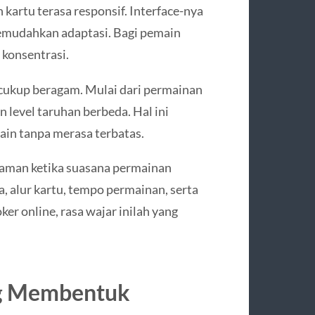
 kartu terasa responsif. Interface-nya
 memudahkan adaptasi. Bagi pemain
konsentrasi.
a cukup beragam. Mulai dari permainan
n level taruhan berbeda. Hal ini
in tanpa merasa terbatas.
yaman ketika suasana permainan
, alur kartu, tempo permainan, serta
ker online, rasa wajar inilah yang
ng Membentuk