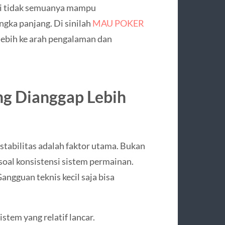
api tidak semuanya mampu
ka panjang. Di sinilah
MAU POKER
lebih ke arah pengalaman dan
 Dianggap Lebih
stabilitas adalah faktor utama. Bukan
 soal konsistensi sistem permainan.
angguan teknis kecil saja bisa
tem yang relatif lancar.