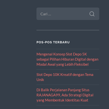
CARI
UNTUK:
POS-POS TERBARU
Mengenal Konsep Slot Depo 5K
sebagai Pilihan Hiburan Digital dengan
Modal Awal yang Lebih Fleksibel
Slot Depo 10K Kreatif dengan Tema
Unik
Di Balik Perjalanan Panjang Situs
RAJANAGA99, Ada Strategi Digital
yang Membentuk Identitas Kuat