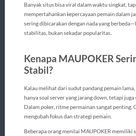
Banyak situs bisa viral dalam waktu singkat, t
mempertahankan kepercayaan pemain dalam jang
sering dibicarakan dengan nada yang berbeda—
stabilitas, bukan sekadar popularitas.
Kenapa MAUPOKER Sering
Stabil?
Kalau melihat dari sudut pandang pemain lama, 
hanya soal server yang jarang down, tetapi juga
Dalam poker, ritme permainan sangat penting. G
mengubah fokus dan strategi pemain.
Beberapa orang menilai MAUPOKER memiliki sis