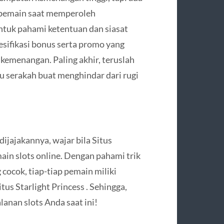
g pemain saat memperoleh
ntuk pahami ketentuan dan siasat
esifikasi bonus serta promo yang
 kemenangan. Paling akhir, teruslah
tu serakah buat menghindar dari rugi
ijajakannya, wajar bila Situs
emain slots online. Dengan pahami trik
 cocok, tiap-tiap pemain miliki
us Starlight Princess . Sehingga,
lanan slots Anda saat ini!