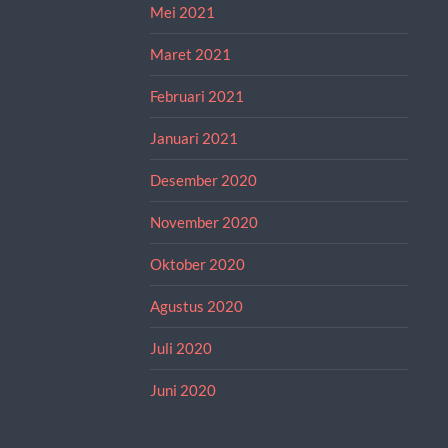
Mei 2021
Maret 2021
Februari 2021
Januari 2021
Desember 2020
November 2020
Oktober 2020
Agustus 2020
Juli 2020
Juni 2020