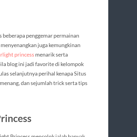
usus beberapa penggemar permainan
ng menyenangkan juga kemungkinan
rlight princess
menarik serta
 blog ini jadi favorite di kelompok
gulas selanjutnya perihal kenapa Situs
 menang, dan sejumlah trick serta tips
Princess
ight Princess mencolok ialah banyak