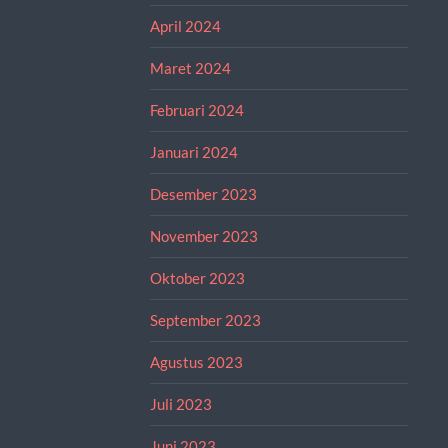
April 2024
Maret 2024
Februari 2024
Januari 2024
Desember 2023
November 2023
Oktober 2023
September 2023
Agustus 2023
Juli 2023
Juni 2023