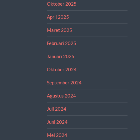
Oktober 2025
April 2025
Maret 2025
Februari 2025
Januari 2025
Oktober 2024
September 2024
Agustus 2024
Juli 2024
Juni 2024
Mei 2024