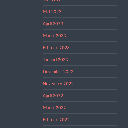
Mei 2023
April 2023
Maret 2023
Februari 2023
Januari 2023
Desember 2022
November 2022
April 2022
Maret 2022
Februari 2022