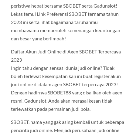
peristiwa hebat bersama SBOBET serta Gadunslot!
Lekas temui Link Preferensi SBOBET ternama tahun
2023 ini serta lihat bagaimana taruhanmu
membawamu memperoleh kemenangan keuntungan
dan besar yang berlimpah!
Daftar Akun Judi Online di Agen SBOBET Terpercaya
2023
Ingin tahu dengan sensasi dunia judi online? Tidak
boleh terlewat kesempatan kali ini buat register akun
judi online di dalam agen SBOBET terpercaya 2023!
Dengan hadirnya SBOBET88 yang disajikan oleh agen
resmi, Gadunslot, Anda akan merasai kesan tidak
terlewatkan pada permainan judi bola.
SBOBET, nama yang gak asing kembali untuk beberapa
pencinta judi online. Menjadi perusahaan judi online