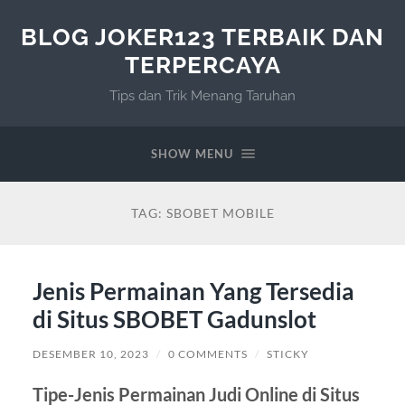
BLOG JOKER123 TERBAIK DAN
TERPERCAYA
Tips dan Trik Menang Taruhan
SHOW MENU
TAG:
SBOBET MOBILE
Jenis Permainan Yang Tersedia
di Situs SBOBET Gadunslot
DESEMBER 10, 2023
/
0 COMMENTS
/
STICKY
Tipe-Jenis Permainan Judi Online di Situs