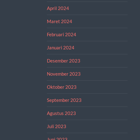
April 2024
Maret 2024
Februari 2024
Januari 2024
Desember 2023
November 2023
Oktober 2023
September 2023
Agustus 2023
Juli 2023
Juni 2023