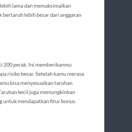
 lebih lama dan memaksimalkan
bertaruh lebih besar dari anggaran
ti 200 perak. Ini memberikanmu
pa risiko besar. Setelah kamu merasa
amu bisa menyesuaikan taruhan
 Taruhan kecil juga memungkinkan
g untuk mendapatkan fitur bonus.