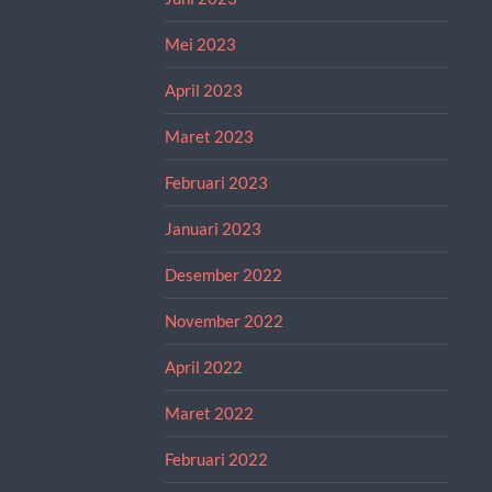
Mei 2023
April 2023
Maret 2023
Februari 2023
Januari 2023
Desember 2022
November 2022
April 2022
Maret 2022
Februari 2022