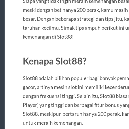
Siapa yang tidak ingin meraih kemenangan besar
meski dengan bet hanya 200 perak, kamu masih
besar. Dengan beberapa strategi dan tips jitu, 
taruhan kecilmu. Simak tips ampuh berikut in
kemenangan di Slot88!
Kenapa Slot88?
Slot88 adalah pilihan populer bagi banyak pemai
gacor, artinya mesin slot ini memiliki kecend
dengan frekuensi tinggi. Selain itu, Slot88 bi
Player) yang tinggi dan berbagai fitur bonus 
Slot88, meskipun bertaruh hanya 200 perak, ka
untuk meraih kemenangan.