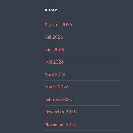
ARSIP
Agustus 2026
Juli 2026
Juni 2026
Mei 2026
April 2026
Maret 2026
Februari 2026
Desember 2025
November 2025