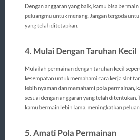
Dengan anggaran yang baik, kamu bisa bermain
peluangmu untuk menang. Jangan tergoda untuk 
yang telah ditetapkan.
4. Mulai Dengan Taruhan Kecil
Mulailah permainan dengan taruhan kecil seper
kesempatan untuk memahami cara kerja slot tan
lebih nyaman dan memahami pola permainan, k
sesuai dengan anggaran yang telah ditentukan.
kamu bermain lebih lama, meningkatkan peluan
5. Amati Pola Permainan