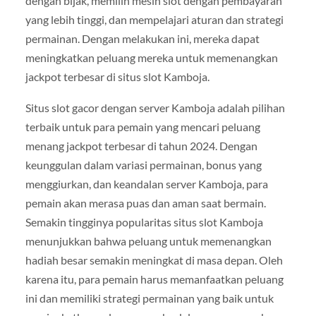
dengan bijak, memilih mesin slot dengan pembayaran
yang lebih tinggi, dan mempelajari aturan dan strategi
permainan. Dengan melakukan ini, mereka dapat
meningkatkan peluang mereka untuk memenangkan
jackpot terbesar di situs slot Kamboja.
Situs slot gacor dengan server Kamboja adalah pilihan
terbaik untuk para pemain yang mencari peluang
menang jackpot terbesar di tahun 2024. Dengan
keunggulan dalam variasi permainan, bonus yang
menggiurkan, dan keandalan server Kamboja, para
pemain akan merasa puas dan aman saat bermain.
Semakin tingginya popularitas situs slot Kamboja
menunjukkan bahwa peluang untuk memenangkan
hadiah besar semakin meningkat di masa depan. Oleh
karena itu, para pemain harus memanfaatkan peluang
ini dan memiliki strategi permainan yang baik untuk