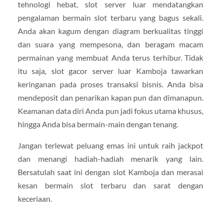
tehnologi hebat, slot server luar mendatangkan
pengalaman bermain slot terbaru yang bagus sekali.
Anda akan kagum dengan diagram berkualitas tinggi
dan suara yang mempesona, dan beragam macam
permainan yang membuat Anda terus terhibur. Tidak
itu saja, slot gacor server luar Kamboja tawarkan
keringanan pada proses transaksi bisnis. Anda bisa
mendeposit dan penarikan kapan pun dan dimanapun.
Keamanan data diri Anda pun jadi fokus utama khusus,
hingga Anda bisa bermain-main dengan tenang.
Jangan terlewat peluang emas ini untuk raih jackpot
dan menangi hadiah-hadiah menarik yang lain.
Bersatulah saat ini dengan slot Kamboja dan merasai
kesan bermain slot terbaru dan sarat dengan
keceriaan.