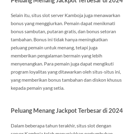
Peluang Menang Jackpot Terbesar di 2024
Selain itu, situs slot server Kamboja juga menawarkan
bonus yang menggiurkan. Pemain dapat menikmati
bonus sambutan, putaran gratis, dan bonus setoran
tambahan. Bonus ini tidak hanya meningkatkan
peluang pemain untuk menang, tetapi juga
memberikan pengalaman bermain yang lebih
menyenangkan. Para pemain juga dapat mengikuti
program loyalitas yang ditawarkan oleh situs-situs ini,
yang memberikan bonus tambahan dan diskon khusus
kepada pemain yang setia.
Peluang Menang Jackpot Terbesar di 2024
Dalam beberapa tahun terakhir, situs slot dengan
server Kamboja telah menunjukkan pertumbuhan