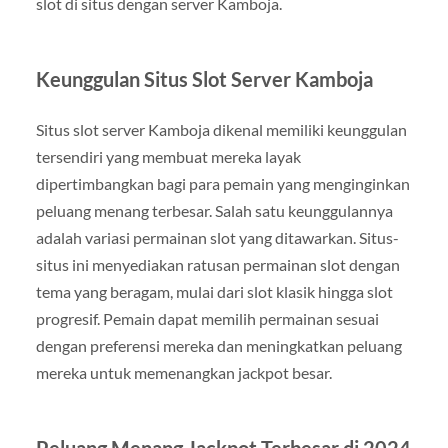
slot di situs dengan server Kamboja.
Keunggulan Situs Slot Server Kamboja
Situs slot server Kamboja dikenal memiliki keunggulan
tersendiri yang membuat mereka layak
dipertimbangkan bagi para pemain yang menginginkan
peluang menang terbesar. Salah satu keunggulannya
adalah variasi permainan slot yang ditawarkan. Situs-
situs ini menyediakan ratusan permainan slot dengan
tema yang beragam, mulai dari slot klasik hingga slot
progresif. Pemain dapat memilih permainan sesuai
dengan preferensi mereka dan meningkatkan peluang
mereka untuk memenangkan jackpot besar.