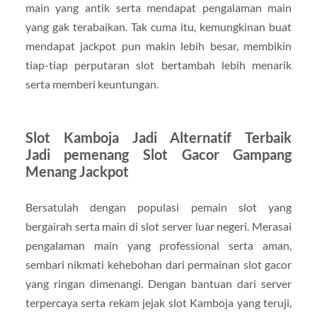
main yang antik serta mendapat pengalaman main
yang gak terabaikan. Tak cuma itu, kemungkinan buat
mendapat jackpot pun makin lebih besar, membikin
tiap-tiap perputaran slot bertambah lebih menarik
serta memberi keuntungan.
Slot Kamboja Jadi Alternatif Terbaik
Jadi pemenang Slot Gacor Gampang
Menang Jackpot
Bersatulah dengan populasi pemain slot yang
bergairah serta main di slot server luar negeri. Merasai
pengalaman main yang professional serta aman,
sembari nikmati kehebohan dari permainan slot gacor
yang ringan dimenangi. Dengan bantuan dari server
terpercaya serta rekam jejak slot Kamboja yang teruji,