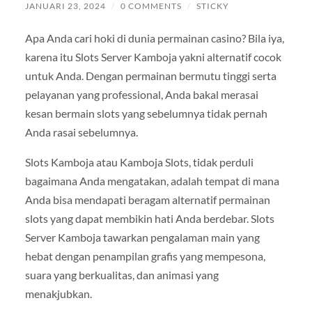
JANUARI 23, 2024
/
0 COMMENTS
/
STICKY
Apa Anda cari hoki di dunia permainan casino? Bila iya,
karena itu Slots Server Kamboja yakni alternatif cocok
untuk Anda. Dengan permainan bermutu tinggi serta
pelayanan yang professional, Anda bakal merasai
kesan bermain slots yang sebelumnya tidak pernah
Anda rasai sebelumnya.
Slots Kamboja atau Kamboja Slots, tidak perduli
bagaimana Anda mengatakan, adalah tempat di mana
Anda bisa mendapati beragam alternatif permainan
slots yang dapat membikin hati Anda berdebar. Slots
Server Kamboja tawarkan pengalaman main yang
hebat dengan penampilan grafis yang mempesona,
suara yang berkualitas, dan animasi yang
menakjubkan.