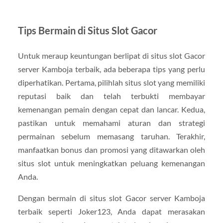
Tips Bermain di Situs Slot Gacor
Untuk meraup keuntungan berlipat di situs slot Gacor
server Kamboja terbaik, ada beberapa tips yang perlu
diperhatikan. Pertama, pilihlah situs slot yang memiliki
reputasi baik dan telah terbukti membayar
kemenangan pemain dengan cepat dan lancar. Kedua,
pastikan untuk memahami aturan dan strategi
permainan sebelum memasang taruhan. Terakhir,
manfaatkan bonus dan promosi yang ditawarkan oleh
situs slot untuk meningkatkan peluang kemenangan
Anda.
Dengan bermain di situs slot Gacor server Kamboja
terbaik seperti Joker123, Anda dapat merasakan