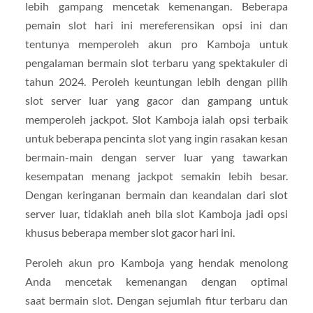
lebih gampang mencetak kemenangan. Beberapa
pemain slot hari ini mereferensikan opsi ini dan
tentunya memperoleh akun pro Kamboja untuk
pengalaman bermain slot terbaru yang spektakuler di
tahun 2024. Peroleh keuntungan lebih dengan pilih
slot server luar yang gacor dan gampang untuk
memperoleh jackpot. Slot Kamboja ialah opsi terbaik
untuk beberapa pencinta slot yang ingin rasakan kesan
bermain-main dengan server luar yang tawarkan
kesempatan menang jackpot semakin lebih besar.
Dengan keringanan bermain dan keandalan dari slot
server luar, tidaklah aneh bila slot Kamboja jadi opsi
khusus beberapa member slot gacor hari ini.
Peroleh akun pro Kamboja yang hendak menolong
Anda mencetak kemenangan dengan optimal
saat bermain slot. Dengan sejumlah fitur terbaru dan