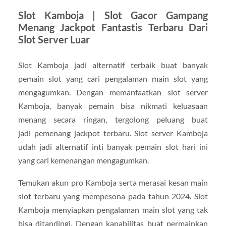
Slot Kamboja | Slot Gacor Gampang
Menang Jackpot Fantastis Terbaru Dari
Slot Server Luar
Slot Kamboja jadi alternatif terbaik buat banyak
pemain slot yang cari pengalaman main slot yang
mengagumkan. Dengan memanfaatkan slot server
Kamboja, banyak pemain bisa nikmati keluasaan
menang secara ringan, tergolong peluang buat
jadi pemenang jackpot terbaru. Slot server Kamboja
udah jadi alternatif inti banyak pemain slot hari ini
yang cari kemenangan mengagumkan.
Temukan akun pro Kamboja serta merasai kesan main
slot terbaru yang mempesona pada tahun 2024. Slot
Kamboja menyiapkan pengalaman main slot yang tak
bisa ditandingi. Dengan kapabilitas buat permainkan