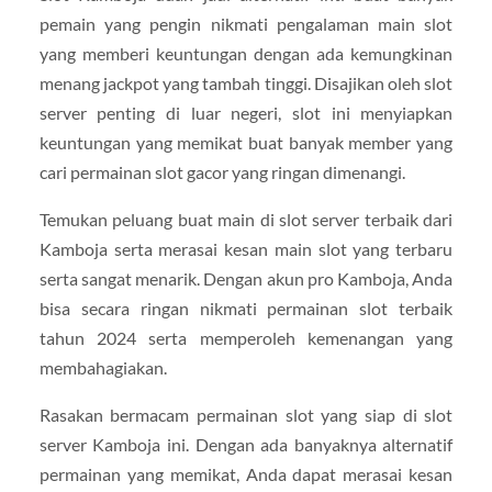
pemain yang pengin nikmati pengalaman main slot
yang memberi keuntungan dengan ada kemungkinan
menang jackpot yang tambah tinggi. Disajikan oleh slot
server penting di luar negeri, slot ini menyiapkan
keuntungan yang memikat buat banyak member yang
cari permainan slot gacor yang ringan dimenangi.
Temukan peluang buat main di slot server terbaik dari
Kamboja serta merasai kesan main slot yang terbaru
serta sangat menarik. Dengan akun pro Kamboja, Anda
bisa secara ringan nikmati permainan slot terbaik
tahun 2024 serta memperoleh kemenangan yang
membahagiakan.
Rasakan bermacam permainan slot yang siap di slot
server Kamboja ini. Dengan ada banyaknya alternatif
permainan yang memikat, Anda dapat merasai kesan