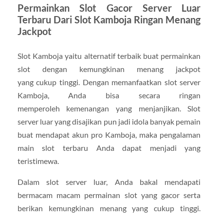
Permainkan Slot Gacor Server Luar
Terbaru Dari Slot Kamboja Ringan Menang
Jackpot
Slot Kamboja yaitu alternatif terbaik buat permainkan
slot dengan kemungkinan menang jackpot
yang cukup tinggi. Dengan memanfaatkan slot server
Kamboja, Anda bisa secara ringan
memperoleh kemenangan yang menjanjikan. Slot
server luar yang disajikan pun jadi idola banyak pemain
buat mendapat akun pro Kamboja, maka pengalaman
main slot terbaru Anda dapat menjadi yang
teristimewa.
Dalam slot server luar, Anda bakal mendapati
bermacam macam permainan slot yang gacor serta
berikan kemungkinan menang yang cukup tinggi.