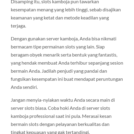
Disamping itu, slots kamboja pun tawarkan
kesempatan menang yang lebih tinggi, sebab disajikan
keamanan yang ketat dan metode keadilan yang
terjaga.
Dengan gunakan server kamboja, Anda bisa nikmati
bermacam tipe permainan slots yang lain. Siap
beragam obyek menarik serta bentuk yang fantastis,
yang hendak membuat Anda terhibur sepanjang sesion
bermain Anda. Jadilah penjudi yang pandai dan
fungsikan kesempatan ini buat mendapat peruntungan
Anda sendiri.
Jangan menyia-nyiakan waktu Anda secara main di
server slots biasa. Coba hoki Anda di server slots
kamboja professional saat ini pula. Merasai kesan
bermain slots dengan pelayanan berkualitas dan
tingkat kepuasan yang gak tertandingi.