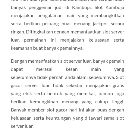
banyak penggemar judi di Kamboja. Slot Kamboja
menjajakan pengalaman main yang membangkitkan
serta berikan peluang buat menang jackpot secara
ringan. Ditingkatkan dengan memanfaatkan slot server
luar, permainan ini menjajakan keluasaan serta
keamanan buat banyak pemainnya.
Dengan memanfaatkan slot server luar, banyak pemain
dapat merasai kesan main yang
sebelumnya tidak pernah anda alami sebelumnya. Slot
gacor server luar tidak sekedar menjajakan grafis
yang elok serta bentuk yang memikat, namun juga
berikan kemungkinan menang yang cukup tinggi.
Banyak member slot gacor hari ini akan puas dengan
keluasaan serta keuntungan yang ditawari sama slot
server luar.