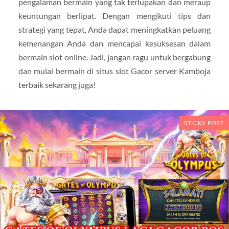
pengalaman bermain yang tak terlupakan dan meraup
keuntungan berlipat. Dengan mengikuti tips dan
strategi yang tepat, Anda dapat meningkatkan peluang
kemenangan Anda dan mencapai kesuksesan dalam
bermain slot online. Jadi, jangan ragu untuk bergabung
dan mulai bermain di situs slot Gacor server Kamboja
terbaik sekarang juga!
STICKY POST