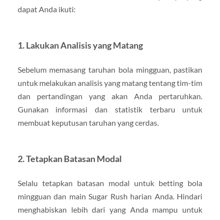
dapat Anda ikuti:
1. Lakukan Analisis yang Matang
Sebelum memasang taruhan bola mingguan, pastikan
untuk melakukan analisis yang matang tentang tim-tim
dan pertandingan yang akan Anda pertaruhkan.
Gunakan informasi dan statistik terbaru untuk
membuat keputusan taruhan yang cerdas.
2. Tetapkan Batasan Modal
Selalu tetapkan batasan modal untuk betting bola
mingguan dan main Sugar Rush harian Anda. Hindari
menghabiskan lebih dari yang Anda mampu untuk