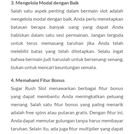
3. Mengelola Modal dengan Baik
Salah satu aspek penting dalam bermain slot adalah
mengelola modal dengan baik. Anda perlu menetapkan
batasan berapa banyak uang yang dapat Anda
habiskan dalam satu sesi permainan. Jangan tergoda
untuk terus memasang taruhan jika Anda telah
melebihi batas yang telah ditetapkan. Selalu ingat
bahwa bermain judi haruslah untuk bersenang-senang,
bukan untuk mencari keuntungan semata.
4. Memahami Fitur Bonus
Sugar Rush Slot menawarkan berbagai fitur bonus
yang dapat membantu Anda meningkatkan peluang
menang. Salah satu fitur bonus yang paling menarik
adalah free spins atau putaran gratis. Dengan fitur ini,
Anda dapat memutar gulungan tanpa harus membayar
taruhan. Selain itu, ada juga fitur multiplier yang dapat