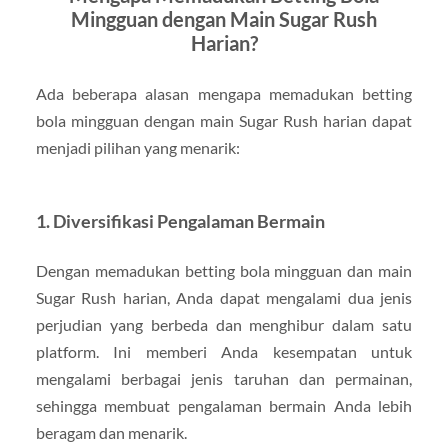
Mingguan dengan Main Sugar Rush
Harian?
Ada beberapa alasan mengapa memadukan betting
bola mingguan dengan main Sugar Rush harian dapat
menjadi pilihan yang menarik:
1. Diversifikasi Pengalaman Bermain
Dengan memadukan betting bola mingguan dan main
Sugar Rush harian, Anda dapat mengalami dua jenis
perjudian yang berbeda dan menghibur dalam satu
platform. Ini memberi Anda kesempatan untuk
mengalami berbagai jenis taruhan dan permainan,
sehingga membuat pengalaman bermain Anda lebih
beragam dan menarik.