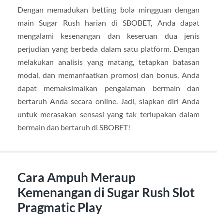
Dengan memadukan betting bola mingguan dengan
main Sugar Rush harian di SBOBET, Anda dapat
mengalami kesenangan dan keseruan dua jenis
perjudian yang berbeda dalam satu platform. Dengan
melakukan analisis yang matang, tetapkan batasan
modal, dan memanfaatkan promosi dan bonus, Anda
dapat memaksimalkan pengalaman bermain dan
bertaruh Anda secara online. Jadi, siapkan diri Anda
untuk merasakan sensasi yang tak terlupakan dalam
bermain dan bertaruh di SBOBET!
Cara Ampuh Meraup
Kemenangan di Sugar Rush Slot
Pragmatic Play