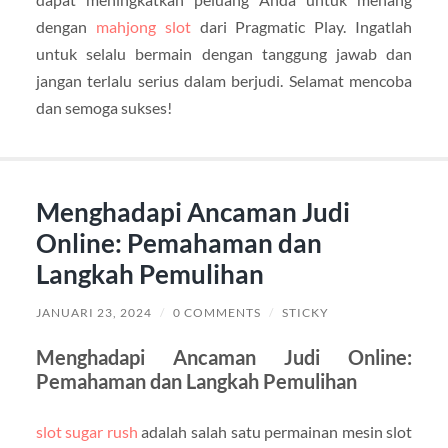
dengan
mahjong slot
dari Pragmatic Play. Ingatlah
untuk selalu bermain dengan tanggung jawab dan
jangan terlalu serius dalam berjudi. Selamat mencoba
dan semoga sukses!
Menghadapi Ancaman Judi
Online: Pemahaman dan
Langkah Pemulihan
JANUARI 23, 2024
/
0 COMMENTS
/
STICKY
Menghadapi Ancaman Judi Online:
Pemahaman dan Langkah Pemulihan
slot sugar rush
adalah salah satu permainan mesin slot