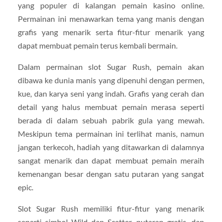
yang populer di kalangan pemain kasino online.
Permainan ini menawarkan tema yang manis dengan
grafis yang menarik serta fitur-fitur menarik yang
dapat membuat pemain terus kembali bermain.
Dalam permainan slot Sugar Rush, pemain akan
dibawa ke dunia manis yang dipenuhi dengan permen,
kue, dan karya seni yang indah. Grafis yang cerah dan
detail yang halus membuat pemain merasa seperti
berada di dalam sebuah pabrik gula yang mewah.
Meskipun tema permainan ini terlihat manis, namun
jangan terkecoh, hadiah yang ditawarkan di dalamnya
sangat menarik dan dapat membuat pemain meraih
kemenangan besar dengan satu putaran yang sangat
epic.
Slot Sugar Rush memiliki fitur-fitur yang menarik
seperti simbol Wild dan Scatter, putaran gratis, dan