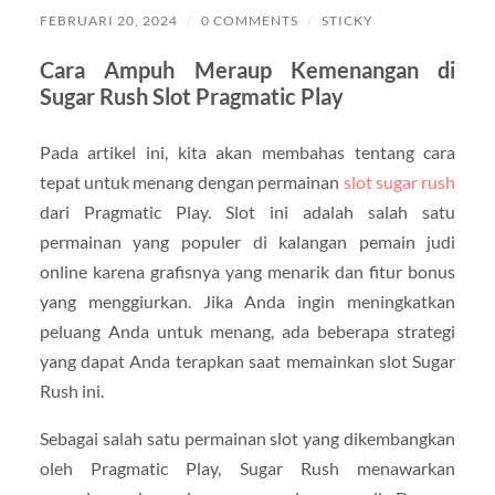
FEBRUARI 20, 2024
/
0 COMMENTS
/
STICKY
Cara Ampuh Meraup Kemenangan di
Sugar Rush Slot Pragmatic Play
Pada artikel ini, kita akan membahas tentang cara
tepat untuk menang dengan permainan
slot sugar rush
dari Pragmatic Play. Slot ini adalah salah satu
permainan yang populer di kalangan pemain judi
online karena grafisnya yang menarik dan fitur bonus
yang menggiurkan. Jika Anda ingin meningkatkan
peluang Anda untuk menang, ada beberapa strategi
yang dapat Anda terapkan saat memainkan slot Sugar
Rush ini.
Sebagai salah satu permainan slot yang dikembangkan
oleh Pragmatic Play, Sugar Rush menawarkan