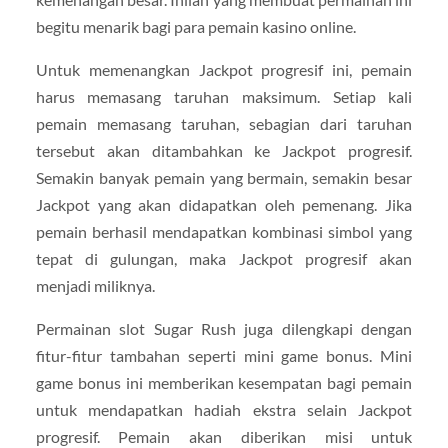
begitu menarik bagi para pemain kasino online.
Untuk memenangkan Jackpot progresif ini, pemain
harus memasang taruhan maksimum. Setiap kali
pemain memasang taruhan, sebagian dari taruhan
tersebut akan ditambahkan ke Jackpot progresif.
Semakin banyak pemain yang bermain, semakin besar
Jackpot yang akan didapatkan oleh pemenang. Jika
pemain berhasil mendapatkan kombinasi simbol yang
tepat di gulungan, maka Jackpot progresif akan
menjadi miliknya.
Permainan slot Sugar Rush juga dilengkapi dengan
fitur-fitur tambahan seperti mini game bonus. Mini
game bonus ini memberikan kesempatan bagi pemain
untuk mendapatkan hadiah ekstra selain Jackpot
progresif. Pemain akan diberikan misi untuk