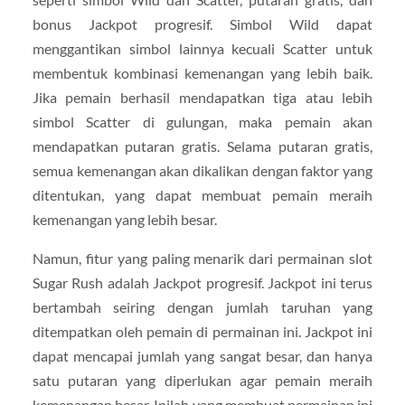
bonus Jackpot progresif. Simbol Wild dapat
menggantikan simbol lainnya kecuali Scatter untuk
membentuk kombinasi kemenangan yang lebih baik.
Jika pemain berhasil mendapatkan tiga atau lebih
simbol Scatter di gulungan, maka pemain akan
mendapatkan putaran gratis. Selama putaran gratis,
semua kemenangan akan dikalikan dengan faktor yang
ditentukan, yang dapat membuat pemain meraih
kemenangan yang lebih besar.
Namun, fitur yang paling menarik dari permainan slot
Sugar Rush adalah Jackpot progresif. Jackpot ini terus
bertambah seiring dengan jumlah taruhan yang
ditempatkan oleh pemain di permainan ini. Jackpot ini
dapat mencapai jumlah yang sangat besar, dan hanya
satu putaran yang diperlukan agar pemain meraih
kemenangan besar. Inilah yang membuat permainan ini