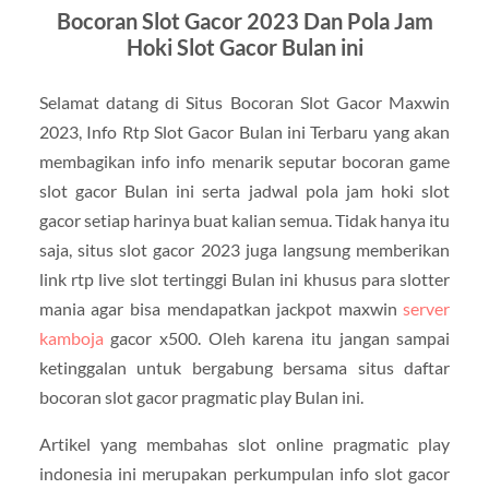
Bocoran Slot Gacor 2023 Dan Pola Jam
Hoki Slot Gacor Bulan ini
Selamat datang di Situs Bocoran Slot Gacor Maxwin
2023, Info Rtp Slot Gacor Bulan ini Terbaru yang akan
membagikan info info menarik seputar bocoran game
slot gacor Bulan ini serta jadwal pola jam hoki slot
gacor setiap harinya buat kalian semua. Tidak hanya itu
saja, situs slot gacor 2023 juga langsung memberikan
link rtp live slot tertinggi Bulan ini khusus para slotter
mania agar bisa mendapatkan jackpot maxwin
server
kamboja
gacor x500. Oleh karena itu jangan sampai
ketinggalan untuk bergabung bersama situs daftar
bocoran slot gacor pragmatic play Bulan ini.
Artikel yang membahas slot online pragmatic play
indonesia ini merupakan perkumpulan info slot gacor