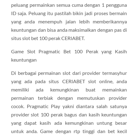
peluang permainkan semua cuma dengan 1 pengguna
ID saja. Peluang itu pastilah bikin jadi proses bermain
yang anda menempuh jalan lebih memberikannya
keuntungan dan bisa anda maksimalkan dengan pas di
situs slot bet 100 perak CERIABET.
Game Slot Pragmatic Bet 100 Perak yang Kasih
keuntungan
Di berbagai permainan slot dari provider termasyhur
yang ada pada situs CERIABET slot online, anda
memiliki ada kemungkinan buat memainkan
permainan terbiak dengan memutuskan provider
cocok. Pragmatic Play yakni diantara salah satunya
provider slot 100 perak bagus dan kasih keuntungan
yang dapat kasih ada kemungkinan untung besar
untuk anda. Game dengan rtp tinggi dan bet kecil