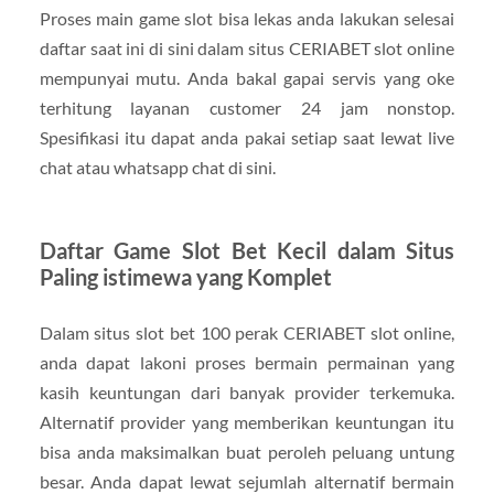
Proses main game slot bisa lekas anda lakukan selesai
daftar saat ini di sini dalam situs CERIABET slot online
mempunyai mutu. Anda bakal gapai servis yang oke
terhitung layanan customer 24 jam nonstop.
Spesifikasi itu dapat anda pakai setiap saat lewat live
chat atau whatsapp chat di sini.
Daftar Game Slot Bet Kecil dalam Situs
Paling istimewa yang Komplet
Dalam situs slot bet 100 perak CERIABET slot online,
anda dapat lakoni proses bermain permainan yang
kasih keuntungan dari banyak provider terkemuka.
Alternatif provider yang memberikan keuntungan itu
bisa anda maksimalkan buat peroleh peluang untung
besar. Anda dapat lewat sejumlah alternatif bermain