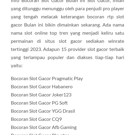
Info Bocoran Slot Gacor Bulan ini Slot Gacor, inilah
yang ditunggu menunggu oleh para penjudi pro player
yang tengah melacak keterangan bocoran rtp slot
gacor Bulan ini bikin dimainkan sekarang. Ada nama
nama slot online top tren yang menjadi keliru satu
permainan di situs slot gacor sediakan winrate
tertinggi 2023. Adapun 15 provider slot gacor terbaik
yang terlampau populer dan diakses tiap-tiap hari
yaitu:
Bocoran Slot Gacor Pragmatic Play
Bocoran Slot Gacor Habanero
Bocoran Slot Gacor Joker123
Bocoran Slot Gacor PG Soft
Bocoran Slot Gacor YGG Drasil
Bocoran Slot Gacor CQ9
Bocoran Slot Gacor Afb Gaming