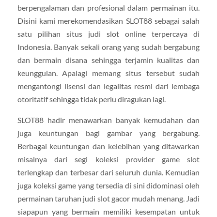
berpengalaman dan profesional dalam permainan itu.
Disini kami merekomendasikan SLOT88 sebagai salah
satu pilihan situs judi slot online terpercaya di
Indonesia. Banyak sekali orang yang sudah bergabung
dan bermain disana sehingga terjamin kualitas dan
keunggulan. Apalagi memang situs tersebut sudah
mengantongi lisensi dan legalitas resmi dari lembaga
otoritatif sehingga tidak perlu diragukan lagi.
SLOT88 hadir menawarkan banyak kemudahan dan
juga keuntungan bagi gambar yang bergabung.
Berbagai keuntungan dan kelebihan yang ditawarkan
misalnya dari segi koleksi provider game slot
terlengkap dan terbesar dari seluruh dunia. Kemudian
juga koleksi game yang tersedia di sini didominasi oleh
permainan taruhan judi slot gacor mudah menang. Jadi
siapapun yang bermain memiliki kesempatan untuk