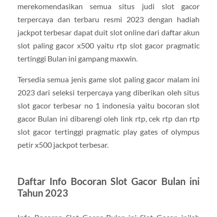
merekomendasikan semua situs judi slot gacor
terpercaya dan terbaru resmi 2023 dengan hadiah
jackpot terbesar dapat duit slot online dari daftar akun
slot paling gacor x500 yaitu rtp slot gacor pragmatic
tertinggi Bulan ini gampang maxwin.
Tersedia semua jenis game slot paling gacor malam ini
2023 dari seleksi terpercaya yang diberikan oleh situs
slot gacor terbesar no 1 indonesia yaitu bocoran slot
gacor Bulan ini dibarengi oleh link rtp, cek rtp dan rtp
slot gacor tertinggi pragmatic play gates of olympus
petir x500 jackpot terbesar.
Daftar Info Bocoran Slot Gacor Bulan ini
Tahun 2023