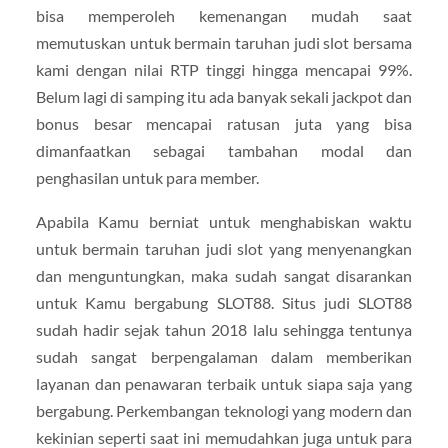
bisa memperoleh kemenangan mudah saat
memutuskan untuk bermain taruhan judi slot bersama
kami dengan nilai RTP tinggi hingga mencapai 99%.
Belum lagi di samping itu ada banyak sekali jackpot dan
bonus besar mencapai ratusan juta yang bisa
dimanfaatkan sebagai tambahan modal dan
penghasilan untuk para member.
Apabila Kamu berniat untuk menghabiskan waktu
untuk bermain taruhan judi slot yang menyenangkan
dan menguntungkan, maka sudah sangat disarankan
untuk Kamu bergabung SLOT88. Situs judi SLOT88
sudah hadir sejak tahun 2018 lalu sehingga tentunya
sudah sangat berpengalaman dalam memberikan
layanan dan penawaran terbaik untuk siapa saja yang
bergabung. Perkembangan teknologi yang modern dan
kekinian seperti saat ini memudahkan juga untuk para