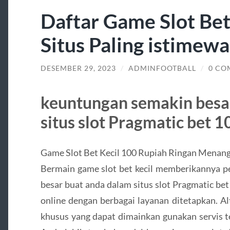
Daftar Game Slot Bet
Situs Paling istimew
DESEMBER 29, 2023
/
ADMINFOOTBALL
/
0 CO
keuntungan semakin besa
situs slot Pragmatic bet 
Game Slot Bet Kecil 100 Rupiah Ringan Menan
Bermain game slot bet kecil memberikannya p
besar buat anda dalam situs slot Pragmatic be
online dengan berbagai layanan ditetapkan. Al
khusus yang dapat dimainkan gunakan servis te