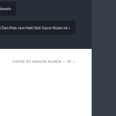
 Maxwin
Dan Pola Jam Hoki Slot Gacor Bulan ini »
THEME BY
ANDERS NORÉN
—
UP ↑