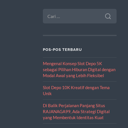
CARI
UNTUK:
POS-POS TERBARU
Mengenal Konsep Slot Depo 5K
sebagai Pilihan Hiburan Digital dengan
Modal Awal yang Lebih Fleksibel
Slot Depo 10K Kreatif dengan Tema
Unik
Di Balik Perjalanan Panjang Situs
RAJANAGA99, Ada Strategi Digital
yang Membentuk Identitas Kuat