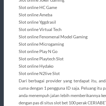
Slot online HC Game
Slot online Ameba
Slot online Yggdrasil
Slot online Virtual Tech
Slot online Fenomenal Model Gaming
Slot online Microgaming
Slot online Play N Go
Slot online Playtech Slot
Slot online Hydako
Slot online N2live Slot
Dari berbagai provider yang terdapat itu, a
cuma dengan 1 pengguna ID saja. Peluang itu pa
anda menempuh jalan lebih memberikannya ke
dengan pas di situs slot bet 100 perak CERIABE