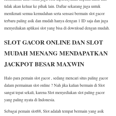
tidak akan keluar ke pihak lain. Daftar sekarang juga untuk
menikmati semua kemudahan serta sensasi bermain slot gacor
terbaru paling asik dan mudah hanya dengan 1 ID saja dan juga
menyediakan aplikasi slot yang bisa di download dengan mudah.
SLOT GACOR ONLINE DAN SLOT
MUDAH MENANG MENDAPATKAN
JACKPOT BESAR MAXWIN
Halo para pemain slot gacor , sedang mencari situs paling gacor
dalam permainan slot online ? Nah jika kalian bermain di Slot
sangat tepat sekali, karena Slot menyediakan slot paling gacor
yang paling nyata di Indonesia.
Sebagai pemain slot88, Slot adalah tempat bermain yang asik