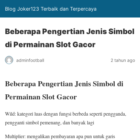
Blog Joker123 Terbaik dan Terpercaya
Beberapa Pengertian Jenis Simbol
di Permainan Slot Gacor
adminfootball
2 tahun ago
Beberapa Pengertian Jenis Simbol di
Permainan Slot Gacor
Wild: kategori luas dengan fungsi berbeda seperti pengganda,
pengganti simbol pemenang, dan banyak lagi
Multiplier: mengalikan pembayaran apa pun untuk garis