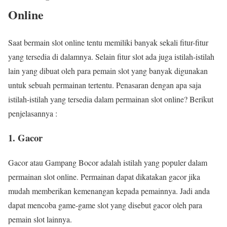
Online
Saat bermain slot online tentu memiliki banyak sekali fitur-fitur
yang tersedia di dalamnya. Selain fitur slot ada juga istilah-istilah
lain yang dibuat oleh para pemain slot yang banyak digunakan
untuk sebuah permainan tertentu. Penasaran dengan apa saja
istilah-istilah yang tersedia dalam permainan slot online? Berikut
penjelasannya :
1. Gacor
Gacor atau Gampang Bocor adalah istilah yang populer dalam
permainan slot online. Permainan dapat dikatakan gacor jika
mudah memberikan kemenangan kepada pemainnya. Jadi anda
dapat mencoba game-game slot yang disebut gacor oleh para
pemain slot lainnya.