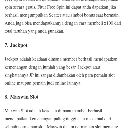
spin secara gratis. Fitur Free Spin ini dapat anda dapatkan jika
berhasil mengumpulkan Scatter atau simbol bonus saat bermain.
Anda juga bisa mendapatkannya dengan cara membeli x100 dari
total taruhan yang anda gunakan.
7. Jackpot
Jackpot adalah keadaan dimana member berhasil mendapatkan
kemenangan dengan jumlah yang besar. Jackpot atau
singkatannya JP ini sangat didambakan oleh para pemain slot
online maupun pemain judi online lainnya.
8. Maxwin Slot
Maxwin Slot adalah keadaan dimana member berhasil
mendapatkan kemenangan paling tinggi atau maksimal dari
sebuah permainan slot. Maxwin dalam permainan slot memang