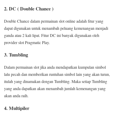
2. DC ( Double Chance )
Double Chance dalam permainan slot online adalah fitur yang
dapat digunakan untuk menambah peluang kemenangan menjadi
ganda atau 2 kali lipat. Fitur DC ini banyak digunakan oleh
provider slot Pragmatic Play.
3. Tumbling
Dalam permainan slot jika anda mendapatkan kumpulan simbol
lalu pecah dan memberikan runtuhan simbol lain yang akan turun,
itulah yang dinamakan dengan Tumbling. Maka setiap Tumbling
yang anda dapatkan akan menambah jumlah kemenangan yang
akan anda raih.
4. Multipiler