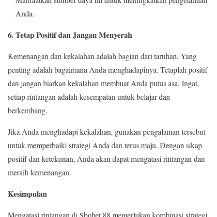
Anda.
6. Tetap Positif dan Jangan Menyerah
Kemenangan dan kekalahan adalah bagian dari taruhan. Yang
penting adalah bagaimana Anda menghadapinya. Tetaplah positif
dan jangan biarkan kekalahan membuat Anda putus asa. Ingat,
setiap rintangan adalah kesempatan untuk belajar dan
berkembang.
Jika Anda menghadapi kekalahan, gunakan pengalaman tersebut
untuk memperbaiki strategi Anda dan terus maju. Dengan sikap
positif dan ketekunan, Anda akan dapat mengatasi rintangan dan
meraih kemenangan.
Kesimpulan
Mengatasi rintangan di Sbobet 88 memerlukan kombinasi strategi