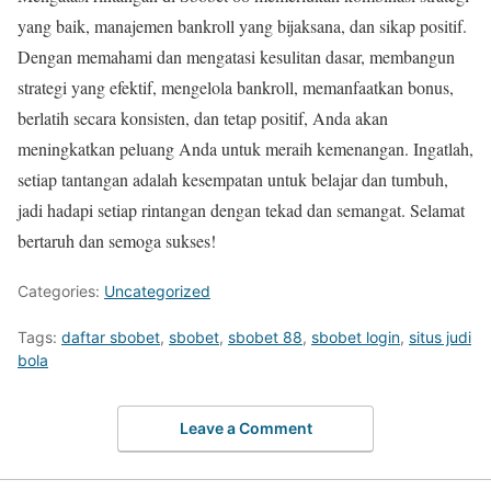
yang baik, manajemen bankroll yang bijaksana, dan sikap positif.
Dengan memahami dan mengatasi kesulitan dasar, membangun
strategi yang efektif, mengelola bankroll, memanfaatkan bonus,
berlatih secara konsisten, dan tetap positif, Anda akan
meningkatkan peluang Anda untuk meraih kemenangan. Ingatlah,
setiap tantangan adalah kesempatan untuk belajar dan tumbuh,
jadi hadapi setiap rintangan dengan tekad dan semangat. Selamat
bertaruh dan semoga sukses!
Categories:
Uncategorized
Tags:
daftar sbobet
,
sbobet
,
sbobet 88
,
sbobet login
,
situs judi
bola
Leave a Comment