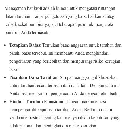
Manajemen bankroll adalah kunci untuk mengatasi rintangan
dalam taruhan. Tanpa pengelolaan yang baik, bahkan strategi
terbaik sekalipun bisa gagal. Beberapa tips untuk mengelola
bankroll Anda termasuk:
Tetapkan Batas
: Tentukan batas anggaran untuk taruhan dan
patuhi batas tersebut. Ini membantu Anda menghindari
pengeluaran yang berlebihan dan mengurangi risiko kerugian
besar.
Pisahkan Dana Taruhan
: Simpan uang yang dikhususkan
untuk taruhan secara terpisah dari dana lain. Dengan cara ini,
Anda bisa mengontrol pengeluaran Anda dengan lebih baik.
Hindari Taruhan Emosional
: Jangan biarkan emosi
mempengaruhi keputusan taruhan Anda. Bertaruh dalam
keadaan emosional sering kali menyebabkan keputusan yang
tidak rasional dan meningkatkan risiko kerugian.