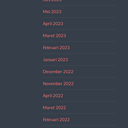
Mei 2023
April 2023
Maret 2023
Februari 2023
Januari 2023
Desember 2022
November 2022
April 2022
Maret 2022
Februari 2022