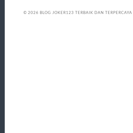
© 2026
BLOG JOKER123 TERBAIK DAN TERPERCAYA