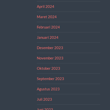
April 2024
Maret 2024
Februari 2024
Januari 2024
Desember 2023
November 2023
Oktober 2023
September 2023
Agustus 2023
Juli 2023
Juni 2023