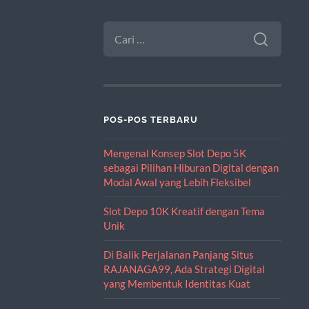
CARI
UNTUK:
POS-POS TERBARU
Mengenal Konsep Slot Depo 5K
sebagai Pilihan Hiburan Digital dengan
Modal Awal yang Lebih Fleksibel
Slot Depo 10K Kreatif dengan Tema
Unik
Di Balik Perjalanan Panjang Situs
RAJANAGA99, Ada Strategi Digital
yang Membentuk Identitas Kuat