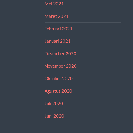
Mei 2021
Maret 2021
Februari 2021
Januari 2021
Desember 2020
November 2020
Oktober 2020
Agustus 2020
Juli 2020
Juni 2020