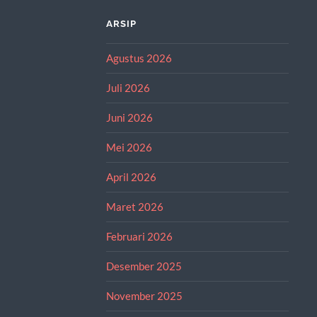
ARSIP
Agustus 2026
Juli 2026
Juni 2026
Mei 2026
April 2026
Maret 2026
Februari 2026
Desember 2025
November 2025