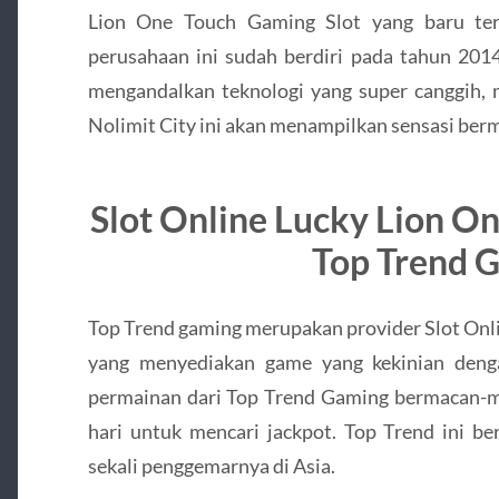
Lion One Touch Gaming Slot yang baru ter
perusahaan ini sudah berdiri pada tahun 201
mengandalkan teknologi yang super canggih,
Nolimit City ini akan menampilkan sensasi berm
Slot Online Lucky Lion O
Top Trend 
Top Trend gaming merupakan provider Slot Onl
yang menyediakan game yang kekinian denga
permainan dari Top Trend Gaming bermacan-m
hari untuk mencari jackpot. Top Trend ini ber
sekali penggemarnya di Asia.