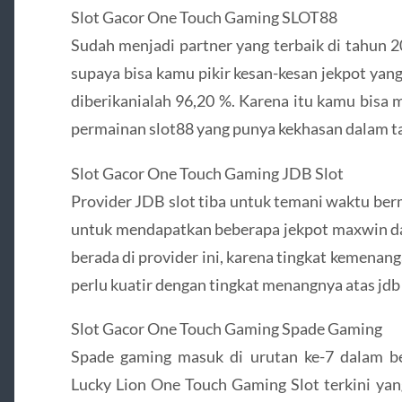
Slot Gacor One Touch Gaming SLOT88
Sudah menjadi partner yang terbaik di tahun 2
supaya bisa kamu pikir kesan-kesan jekpot ya
diberikanialah 96,20 %. Karena itu kamu bisa 
permainan slot88 yang punya kekhasan dalam 
Slot Gacor One Touch Gaming JDB Slot
Provider JDB slot tiba untuk temani waktu berm
untuk mendapatkan beberapa jekpot maxwin da
berada di provider ini, karena tingkat kemenan
perlu kuatir dengan tingkat menangnya atas jdb s
Slot Gacor One Touch Gaming Spade Gaming
Spade gaming masuk di urutan ke-7 dalam b
Lucky Lion One Touch Gaming Slot terkini ya