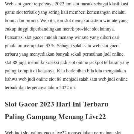
Web slot gacor terpercaya 2022 ion slot masuk sebagai klasifikasi
game slot terbaik yang sering kali memberi kemenangan melalui
bonus dan promo. Web itu, ion slot memakai sistem winrate yang
cukup tinggi diperbandingkan merek provider slot lainnya.
Persentasi slot gacor mudah menang winrate yang diberi dari
pihak ion merupakan 93%. Sebagai salah satu web slot gacor
terbaru yang menyediakan banyak sekali permainan judi online,
slot 88 juga memiliki koleksi judi slot online jackpot terbesar yang
paling komplit di kelasnya. Kau berlebihan bila kita mengatakan
bahwa web judi online slot 88 menjadi salah satu web judi online
terbaik dan terpercaya tahun 2022 ini.
Slot Gacor 2023 Hari Ini Terbaru
Paling Gampang Menang Live22
Web judi slot paling gacor live22 menyediakan permainan slot