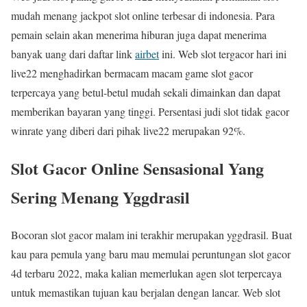
mudah menang jackpot slot online terbesar di indonesia. Para
pemain selain akan menerima hiburan juga dapat menerima
banyak uang dari daftar link
airbet
ini. Web slot tergacor hari ini
live22 menghadirkan bermacam macam game slot gacor
terpercaya yang betul-betul mudah sekali dimainkan dan dapat
memberikan bayaran yang tinggi. Persentasi judi slot tidak gacor
winrate yang diberi dari pihak live22 merupakan 92%.
Slot Gacor Online Sensasional Yang
Sering Menang Yggdrasil
Bocoran slot gacor malam ini terakhir merupakan yggdrasil. Buat
kau para pemula yang baru mau memulai peruntungan slot gacor
4d terbaru 2022, maka kalian memerlukan agen slot terpercaya
untuk memastikan tujuan kau berjalan dengan lancar. Web slot