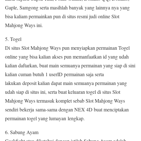
Gaple, Samgong serta masihlah banyak yang lainnya nya yang
bisa kaliam permainkan pun di situs resmi judi online Slot
Mahjong Ways ini.
5. Togel
Di situs Slot Mahjong Ways pun menyiapkan permainan Togel
online yang bisa kalian akses pun memanfaatkan id yang udah
kalian daftarkan, buat main semuanya permainan yang siap di sini
kalian cuman butuh 1 userID permainan saja serta
lakukan deposit kalian dapat main semuanya permainan yang
udah siap di situs ini, serta buat keluaran togel di situs Slot
Mahjong Ways termasuk komplet sebab Slot Mahjong Ways
sendiri bekerja sama-sama dengan NEX 4D buat menciptakan
permainan togel yang lumayan lengkap.
6. Sabung Ayam
Cockfight atau diketahui dengan istilah Sabung Ayam adalah