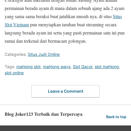
permainan beradu ayam di mana dalam sebuah ajang ada 2 ayam
yang sama sama beraksi buat jatuhkan musuh nya, di situs
Situs
Slot Vietnam
pun menyiapkan taruhan buat streaming secara
langsung beradu ayam ini serta yang pasti permainan satu ini pun
ramai dan terkenal dari bermacam golongan.
Categories:
Situs Judi Online
Tags:
mahjong slot
,
mahjong ways
,
Slot Gacor
,
slot mahjong
,
slot online
Leave a Comment
Blog Joker123 Terbaik dan Terpercaya
Back to top