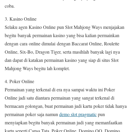
coba.
3. Kasino Online
Selaku agen Kasino Online pun Slot Mahjong Ways menjajakan
begitu banyak permainan kasino yang bisa kalian permainkan
dengan cara online dimulai dengan Baccarat Online, Roulette
Online, Six-Bo, Dragon Tiger, serta masihlah banyak lagi nya
dan dapat di katakan permainan kasino yang siap di situs Slot
Mahjong Ways begitu lah komplet.
4. Poker Online
Permainan yang terkenal di era nya sampai waktu ini Poker
Online jadi satu diantara permainan yang sangat terkenal di
bermacam golongan, buat permainan judi kartu poker tidak hanya
permainan poker saja namun
demo slot pragmatic
pun
menyiapkan begitu banyak permainan judi yang memanfaatkan
kartu seperti Capsa Tata, Poker Online, Domino QQ, Domino,