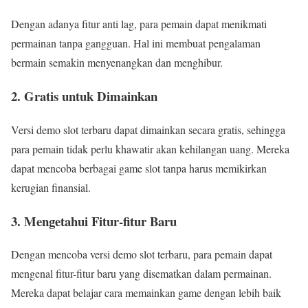
Dengan adanya fitur anti lag, para pemain dapat menikmati
permainan tanpa gangguan. Hal ini membuat pengalaman
bermain semakin menyenangkan dan menghibur.
2. Gratis untuk Dimainkan
Versi demo slot terbaru dapat dimainkan secara gratis, sehingga
para pemain tidak perlu khawatir akan kehilangan uang. Mereka
dapat mencoba berbagai game slot tanpa harus memikirkan
kerugian finansial.
3. Mengetahui Fitur-fitur Baru
Dengan mencoba versi demo slot terbaru, para pemain dapat
mengenal fitur-fitur baru yang disematkan dalam permainan.
Mereka dapat belajar cara memainkan game dengan lebih baik