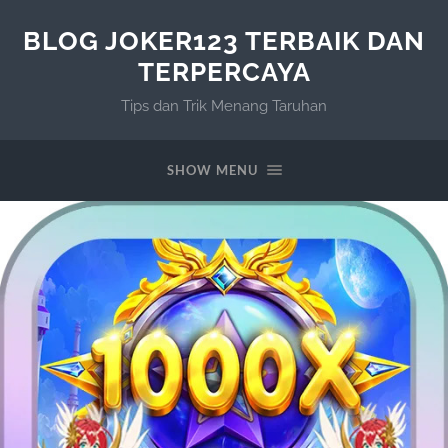
BLOG JOKER123 TERBAIK DAN
TERPERCAYA
Tips dan Trik Menang Taruhan
SHOW MENU