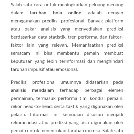
Salah satu cara untuk meningkatkan peluang menang
dalam
taruhan bola online
adalah dengan
menggunakan prediksi profesional. Banyak platform
atau pakar analisis yang menyediakan prediksi
berdasarkan data statistik, tren performa, dan faktor-
faktor lain yang relevan. Memanfaatkan prediksi
semacam ini bisa membantu pemain membuat
keputusan yang lebih terinformasi dan menghindari
taruhan impulsif atau emosional.
Prediksi profesional umumnya didasarkan pada
analisis mendalam
terhadap berbagai elemen
permainan, termasuk performa tim, kondisi pemain,
rekor head-to-head, serta taktik yang digunakan oleh
pelatih. Informasi ini kemudian disusun menjadi
rekomendasi atau prediksi yang bisa digunakan oleh
pemain untuk menentukan taruhan mereka. Salah satu