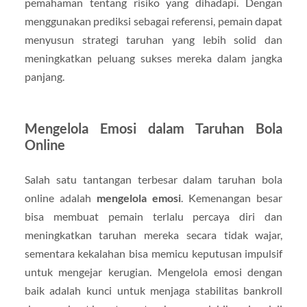
pemahaman tentang risiko yang dihadapi. Dengan
menggunakan prediksi sebagai referensi, pemain dapat
menyusun strategi taruhan yang lebih solid dan
meningkatkan peluang sukses mereka dalam jangka
panjang.
Mengelola Emosi dalam Taruhan Bola
Online
Salah satu tantangan terbesar dalam taruhan bola
online adalah
mengelola emosi
. Kemenangan besar
bisa membuat pemain terlalu percaya diri dan
meningkatkan taruhan mereka secara tidak wajar,
sementara kekalahan bisa memicu keputusan impulsif
untuk mengejar kerugian. Mengelola emosi dengan
baik adalah kunci untuk menjaga stabilitas bankroll