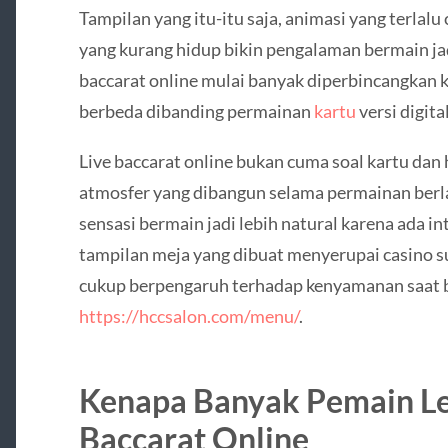
Tampilan yang itu-itu saja, animasi yang terlal
yang kurang hidup bikin pengalaman bermain jadi
baccarat online mulai banyak diperbincangkan
berbeda dibanding permainan
kartu
versi digita
Live baccarat online bukan cuma soal kartu dan h
atmosfer yang dibangun selama permainan ber
sensasi bermain jadi lebih natural karena ada in
tampilan meja yang dibuat menyerupai casino su
cukup berpengaruh terhadap kenyamanan saat 
https://hccsalon.com/menu/
.
Kenapa Banyak Pemain Le
Baccarat Online