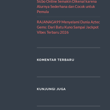
Sicbo Online Semakin Dikenal karena
Alurnya Sederhana dan Cocok untuk
Pemula
RAJANAGA99 Menyelami Dunia Aztec
Gems: Dari Batu Kuno Sampai Jackpot
Vibes Terbaru 2026
KOMENTAR TERBARU
KUNJUNGI JUGA