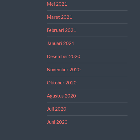
Mei 2021
Maret 2021
Februari 2021
Januari 2021
Desember 2020
November 2020
Oktober 2020
Agustus 2020
Juli 2020
Juni 2020