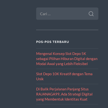
CARI
UNTUK:
POS-POS TERBARU
Mengenal Konsep Slot Depo 5K
sebagai Pilihan Hiburan Digital dengan
Modal Awal yang Lebih Fleksibel
Slot Depo 10K Kreatif dengan Tema
Unik
Di Balik Perjalanan Panjang Situs
RAJANAGA99, Ada Strategi Digital
yang Membentuk Identitas Kuat