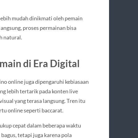
p lebih mudah dinikmati oleh pemain
a langsung, proses permainan bisa
h natural.
ain di Era Digital
no online juga dipengaruhi kebiasaan
g lebih tertarik pada konten live
isual yang terasa langsung. Tren itu
u online seperti baccarat.
 cukup cepat dalam beberapa waktu
bagus, tetapi juga karena pola