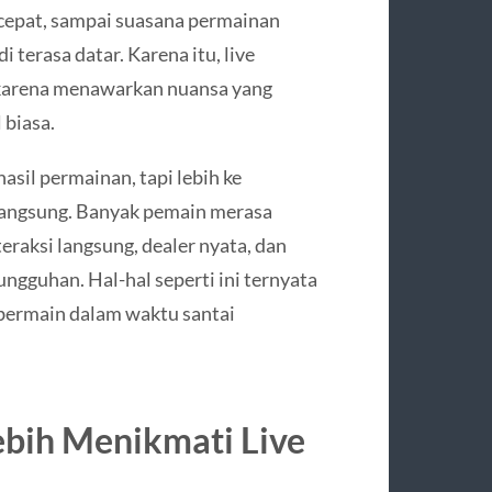
u cepat, sampai suasana permainan
 terasa datar. Karena itu, live
 karena menawarkan nuansa yang
l biasa.
asil permainan, tapi lebih ke
langsung. Banyak pemain merasa
teraksi langsung, dealer nyata, dan
ngguhan. Hal-hal seperti ini ternyata
bermain dalam waktu santai
bih Menikmati Live