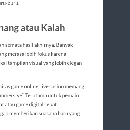
ru-buru.
ang atau Kalah
an semata hasil akhirnya. Banyak
ng merasa lebih fokus karena
ai tampilan visual yang lebih elegan
tas game online, live casino memang
“immersive”. Terutama untuk pemain
 atau game digital cepat.
anggap memberikan suasana baru yang