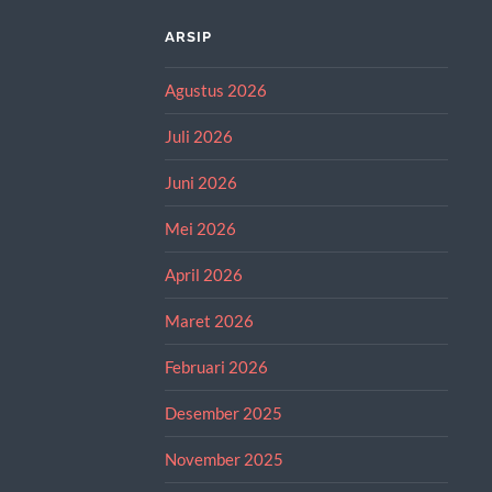
ARSIP
Agustus 2026
Juli 2026
Juni 2026
Mei 2026
April 2026
Maret 2026
Februari 2026
Desember 2025
November 2025