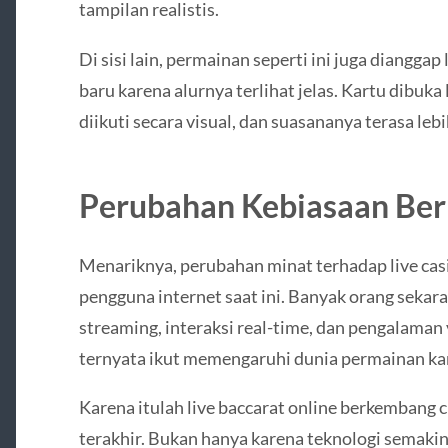
tampilan realistis.
Di sisi lain, permainan seperti ini juga diangga
baru karena alurnya terlihat jelas. Kartu dibuk
diikuti secara visual, dan suasananya terasa lebi
Perubahan Kebiasaan Berm
Menariknya, perubahan minat terhadap live casi
pengguna internet saat ini. Banyak orang sekaran
streaming, interaksi real-time, dan pengalaman v
ternyata ikut memengaruhi dunia permainan kart
Karena itulah live baccarat online berkembang
terakhir. Bukan hanya karena teknologi semakin 