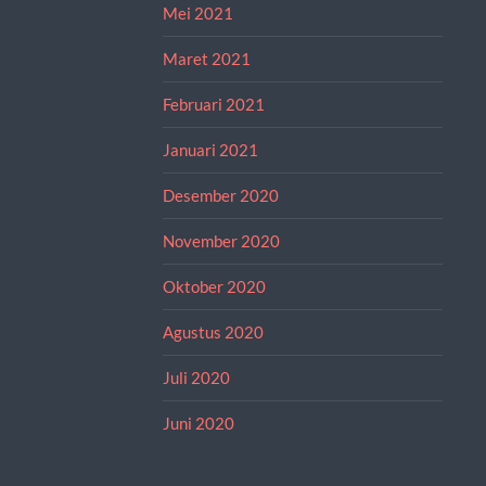
Mei 2021
Maret 2021
Februari 2021
Januari 2021
Desember 2020
November 2020
Oktober 2020
Agustus 2020
Juli 2020
Juni 2020