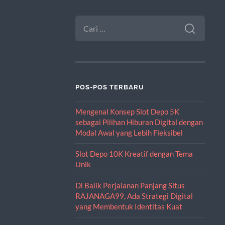
CARI
UNTUK:
POS-POS TERBARU
Mengenal Konsep Slot Depo 5K
sebagai Pilihan Hiburan Digital dengan
Modal Awal yang Lebih Fleksibel
Slot Depo 10K Kreatif dengan Tema
Unik
Di Balik Perjalanan Panjang Situs
RAJANAGA99, Ada Strategi Digital
yang Membentuk Identitas Kuat