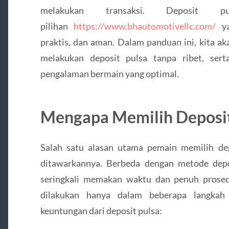
melakukan transaksi. Deposit 
pilihan
https://www.bhautomotivellc.com/
ya
praktis, dan aman. Dalam panduan ini, kita 
melakukan deposit pulsa tanpa ribet, ser
pengalaman bermain yang optimal.
Mengapa Memilih Deposit
Salah satu alasan utama pemain memilih de
ditawarkannya. Berbeda dengan metode depos
seringkali memakan waktu dan penuh prosed
dilakukan hanya dalam beberapa langkah
keuntungan dari deposit pulsa: