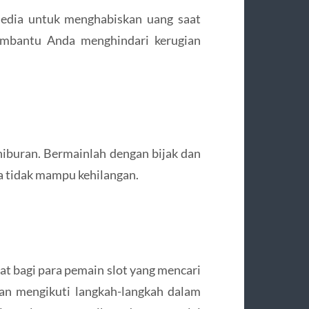
sedia untuk menghabiskan uang saat
embantu Anda menghindari kerugian
hiburan. Bermainlah dengan bijak dan
 tidak mampu kehilangan.
at bagi para pemain slot yang mencari
an mengikuti langkah-langkah dalam