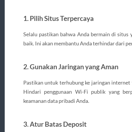
1. Pilih Situs Terpercaya
Selalu pastikan bahwa Anda bermain di situs y
baik. Ini akan membantu Anda terhindar dari pe
2. Gunakan Jaringan yang Aman
Pastikan untuk terhubung ke jaringan internet
Hindari penggunaan Wi-Fi publik yang ber
keamanan data pribadi Anda.
3. Atur Batas Deposit