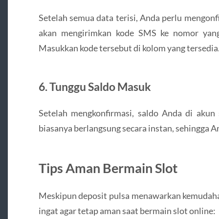
Setelah semua data terisi, Anda perlu mengonfi
akan mengirimkan kode SMS ke nomor yang A
Masukkan kode tersebut di kolom yang tersedia
6. Tunggu Saldo Masuk
Setelah mengkonfirmasi, saldo Anda di akun s
biasanya berlangsung secara instan, sehingga 
Tips Aman Bermain Slot
Meskipun deposit pulsa menawarkan kemudahan
ingat agar tetap aman saat bermain slot online: