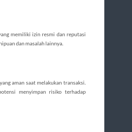
ang memiliki izin resmi dan reputasi
nipuan dan masalah lainnya.
 yang aman saat melakukan transaksi.
potensi menyimpan risiko terhadap