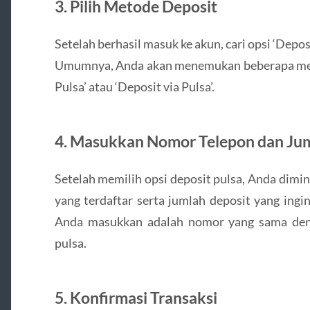
3. Pilih Metode Deposit
Setelah berhasil masuk ke akun, cari opsi ‘Depos
Umumnya, Anda akan menemukan beberapa meto
Pulsa’ atau ‘Deposit via Pulsa’.
4. Masukkan Nomor Telepon dan Jum
Setelah memilih opsi deposit pulsa, Anda dim
yang terdaftar serta jumlah deposit yang ing
Anda masukkan adalah nomor yang sama den
pulsa.
5. Konfirmasi Transaksi