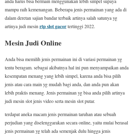
anda harus bisa bermain menggunakan lebih simpel supaya
mampu raih kemenangan. Beberapa jenis permainan yang ada di
dalam deretan sajian bandar terbaik artinya salah satunya yg
rtp slot gacor
artinya judi mesin
tertinggi 2022.
Mesin Judi Online
Anda bisa memilih jenis permainan ini di variasi permainan yg
tentu beragam. sebagai akibatnya hal ini pun menyampaikan anda
kesempatan menang yang lebih simpel, karena anda bisa pilih
jenis atau cara main yg mudah bagi anda, dan anda pun akan
lebih praktis menang. Jenis permainan yg bisa anda pilih artinya
judi mesin slot jenis video serta mesin slot putar.
terdapat aneka macam jenis permainan taruhan atau sebuah
perjudian yang diselenggarakan secara online, yaitu mulai berasal
jenis permainan yg telah ada semenjak dulu hingga jenis