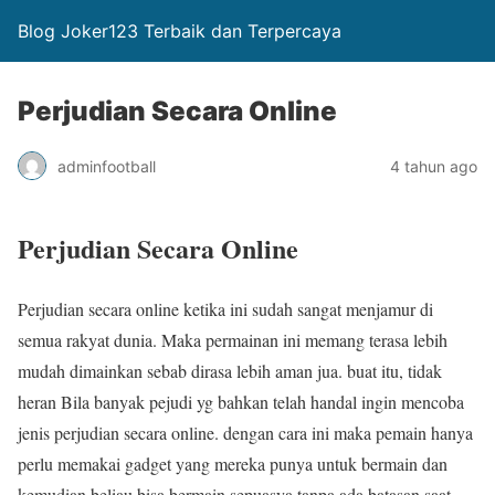
Blog Joker123 Terbaik dan Terpercaya
Perjudian Secara Online
adminfootball
4 tahun ago
Perjudian Secara Online
Perjudian secara online ketika ini sudah sangat menjamur di
semua rakyat dunia. Maka permainan ini memang terasa lebih
mudah dimainkan sebab dirasa lebih aman jua. buat itu, tidak
heran Bila banyak pejudi yg bahkan telah handal ingin mencoba
jenis perjudian secara online. dengan cara ini maka pemain hanya
perlu memakai gadget yang mereka punya untuk bermain dan
kemudian beliau bisa bermain sepuasya tanpa ada batasan saat