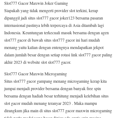
Slot777 Gacor Maxwin Joker Gaming
Siapakah yang tidak mengerti provider slot terkini, kerap
dipanggil jadi situs slot777 gacor joker123 bersama pasaran
internasional pastinya lebih terpercaya di Asia ditambah lagi
Indonesia. Keuntungan terkecuali masuk bersama dengan agen
slot777 gacor di bawah situs slot777 gacor ini hari mudah
menang yaitu kalian dengan entengnya mendapatkan jekpot
dalam jumlah besar dengan setiap rotasi link slot777 gacor paling
akhir 2023 di website slot slot777 gacor.
Slot777 Gacor Maxwin Microgaming
Situs slot777 gacor gampang menang microgaming kerap kita
jumpai menjadi provider bersama dengan banyak free spin
bersama dengan hadiah besar terhitung menjadi kelebihan situs
slot gacor mudah menang teranyar 2023 . Maka mampu
dirangkum jika main di situs slot777 gacor maxwin microgaming
tidak perlu modal yang besar dipicu ada gratis spin masing-