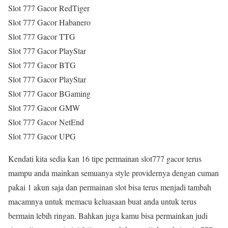
Slot 777 Gacor RedTiger
Slot 777 Gacor Habanero
Slot 777 Gacor TTG
Slot 777 Gacor PlayStar
Slot 777 Gacor BTG
Slot 777 Gacor PlayStar
Slot 777 Gacor BGaming
Slot 777 Gacor GMW
Slot 777 Gacor NetEnd
Slot 777 Gacor UPG
Kendati kita sedia kan 16 tipe permainan slot777 gacor terus
mampu anda mainkan semuanya style providernya dengan cuman
pakai 1 akun saja dan permainan slot bisa terus menjadi tambah
macamnya untuk memacu keluasaan buat anda untuk terus
bermain lebih ringan. Bahkan juga kamu bisa permainkan judi