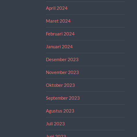
April 2024
Maret 2024
Februari 2024
Januari 2024
Desember 2023
November 2023
Oktober 2023
September 2023
Agustus 2023
Juli 2023
Juni 2023