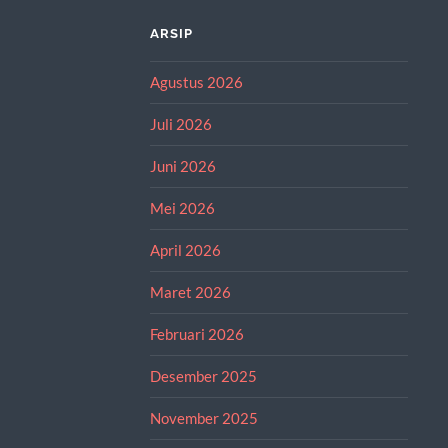
ARSIP
Agustus 2026
Juli 2026
Juni 2026
Mei 2026
April 2026
Maret 2026
Februari 2026
Desember 2025
November 2025