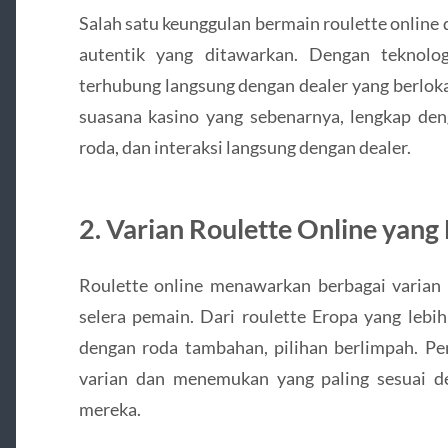
Salah satu keunggulan bermain roulette online
autentik yang ditawarkan. Dengan teknolog
terhubung langsung dengan dealer yang berlokas
suasana kasino yang sebenarnya, lengkap den
roda, dan interaksi langsung dengan dealer.
2. Varian Roulette Online yan
Roulette online menawarkan berbagai varian 
selera pemain. Dari roulette Eropa yang lebih
dengan roda tambahan, pilihan berlimpah. Pe
varian dan menemukan yang paling sesuai d
mereka.