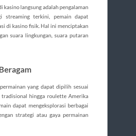
 di kasino langsung adalah pengalaman
i streaming terkini, pemain dapat
i di kasino fisik. Hal ini menciptakan
gan suara lingkungan, suara putaran
g Beragam
permainan yang dapat dipilih sesuai
 tradisional hingga roulette Amerika
main dapat mengeksplorasi berbagai
engan strategi atau gaya permainan