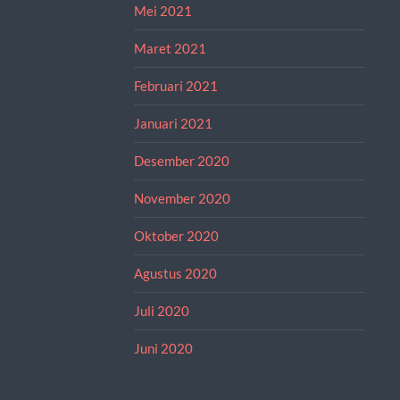
Mei 2021
Maret 2021
Februari 2021
Januari 2021
Desember 2020
November 2020
Oktober 2020
Agustus 2020
Juli 2020
Juni 2020