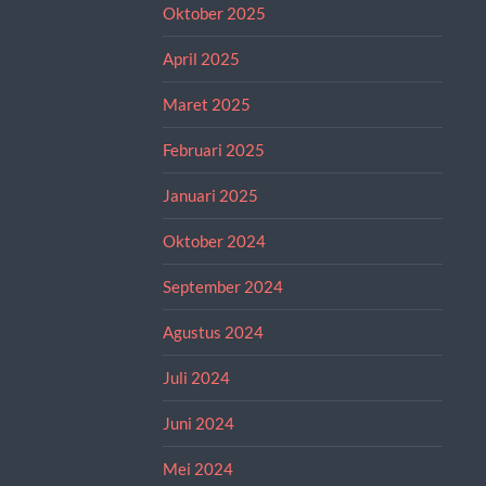
Oktober 2025
April 2025
Maret 2025
Februari 2025
Januari 2025
Oktober 2024
September 2024
Agustus 2024
Juli 2024
Juni 2024
Mei 2024