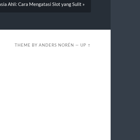
a Ahli: Cara Mengatasi Slot yang Sulit »
THEME BY
ANDERS NORÉN
—
UP ↑