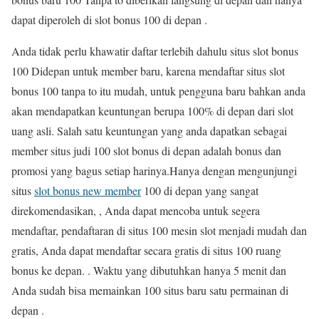
dapat diperoleh di slot bonus 100 di depan .
Anda tidak perlu khawatir daftar terlebih dahulu situs slot bonus
100 Didepan untuk member baru, karena mendaftar situs slot
bonus 100 tanpa to itu mudah, untuk pengguna baru bahkan anda
akan mendapatkan keuntungan berupa 100% di depan dari slot
uang asli. Salah satu keuntungan yang anda dapatkan sebagai
member situs judi 100 slot bonus di depan adalah bonus dan
promosi yang bagus setiap harinya.Hanya dengan mengunjungi
situs
slot bonus new member
100 di depan yang sangat
direkomendasikan, , Anda dapat mencoba untuk segera
mendaftar, pendaftaran di situs 100 mesin slot menjadi mudah dan
gratis, Anda dapat mendaftar secara gratis di situs 100 ruang
bonus ke depan. . Waktu yang dibutuhkan hanya 5 menit dan
Anda sudah bisa memainkan 100 situs baru satu permainan di
depan .