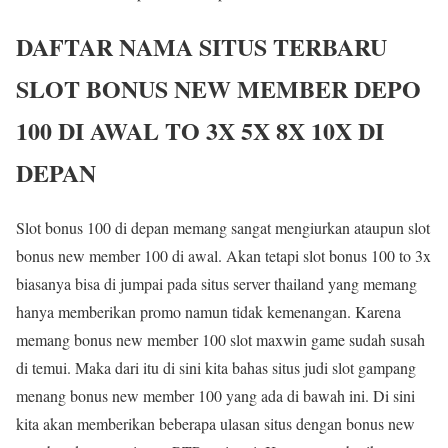
DAFTAR NAMA SITUS TERBARU
SLOT BONUS NEW MEMBER DEPO
100 DI AWAL TO 3X 5X 8X 10X DI
DEPAN
Slot bonus 100 di depan memang sangat mengiurkan ataupun slot
bonus new member 100 di awal. Akan tetapi slot bonus 100 to 3x
biasanya bisa di jumpai pada situs server thailand yang memang
hanya memberikan promo namun tidak kemenangan. Karena
memang bonus new member 100 slot maxwin game sudah susah
di temui. Maka dari itu di sini kita bahas situs judi slot gampang
menang bonus new member 100 yang ada di bawah ini. Di sini
kita akan memberikan beberapa ulasan situs dengan bonus new