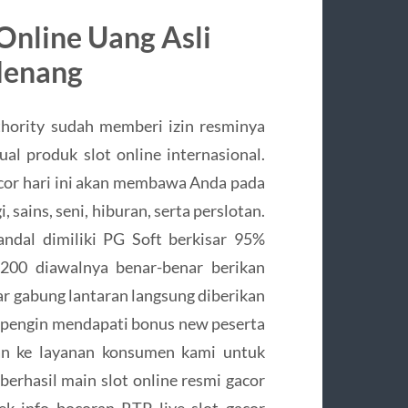
Online Uang Asli
enang
ority sudah memberi izin resminya
al produk slot online internasional.
gacor hari ini akan membawa Anda pada
sains, seni, hiburan, serta perslotan.
ndal dimiliki PG Soft berkisar 95%
200 diawalnya benar-benar berikan
r gabung lantaran langsung diberikan
n pengin mendapati bonus new peserta
an ke layanan konsumen kami untuk
berhasil main slot online resmi gacor
ek info bocoran RTP live slot gacor