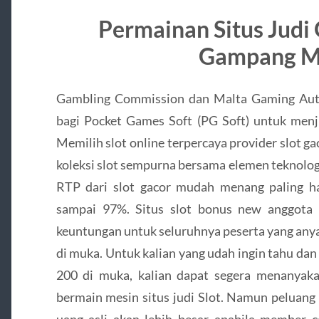
Permainan Situs Judi 
Gampang M
Gambling Commission dan Malta Gaming Auth
bagi Pocket Games Soft (PG Soft) untuk menju
Memilih slot online terpercaya provider slot 
koleksi slot sempurna bersama elemen teknologi, 
RTP dari slot gacor mudah menang paling ha
sampai 97%. Situs slot bonus new anggota 
keuntungan untuk seluruhnya peserta yang anya
di muka. Untuk kalian yang udah ingin tahu da
200 di muka, kalian dapat segera menanyak
bermain mesin situs judi Slot. Namun peluang 
uang asli akan lebih besar apabila member c