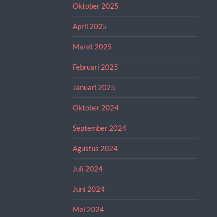
Oktober 2025
April 2025
Maret 2025
Februari 2025
Januari 2025
Oktober 2024
September 2024
Agustus 2024
Juli 2024
Juni 2024
Mei 2024