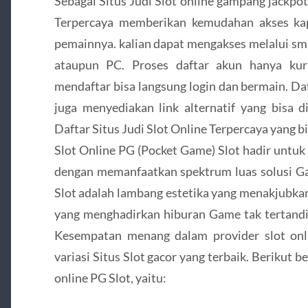
Sebagai Situs Judi Slot online gampang jackpot
Terpercaya memberikan kemudahan akses kap
pemainnya. kalian dapat mengakses melalui sm
ataupun PC. Proses daftar akun hanya kura
mendaftar bisa langsung login dan bermain. Daf
juga menyediakan link alternatif yang bisa d
Daftar Situs Judi Slot Online Terpercaya yang bis
Slot Online PG (Pocket Game) Slot hadir untuk 
dengan memanfaatkan spektrum luas solusi G
Slot adalah lambang estetika yang menakjubka
yang menghadirkan hiburan Game tak tertandin
Kesempatan menang dalam provider slot onli
variasi Situs Slot gacor yang terbaik. Berikut 
online PG Slot, yaitu: