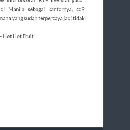
t di Manila sebagai kantornya, cq9
ana yang sudah terpercaya jadi tidak
– Hot Hot Fruit