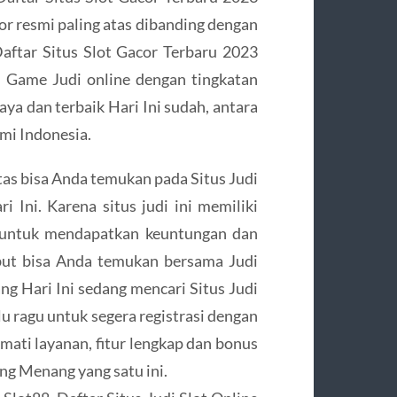
cor resmi paling atas dibanding dengan
Daftar Situs Slot Gacor Terbaru 2023
Game Judi online dengan tingkatan
aya dan terbaik Hari Ini sudah, antara
esmi Indonesia.
tas bisa Anda temukan pada Situs Judi
i Ini. Karena situs judi ini memiliki
r untuk mendapatkan keuntungan dan
but bisa Anda temukan bersama Judi
ang Hari Ini sedang mencari Situs Judi
lu ragu untuk segera registrasi dengan
kmati layanan, fitur lengkap dan bonus
ang Menang yang satu ini.