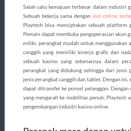
Salah satu kemajuan terbesar dalam industri
Sebuah bekerja sama dengan
slot online terb
Playtech bisa menciptakan sebuah platform g
Pemain dapat membuka pengoperasian akun g
miliki. perangkat mudah untuk menggunakan a
canggih yang memiliki kinerja grafis dan nad
sebuah kasino yang sebenarnya dalam pera
perangkat yang didukung sehingga dari jenis 
jenis perangkat canggih dan tablet. Dengan ini
dapat ditransfer ke ponsel pelanggan. Dengan 
yang mengarah ke mobilitas penuh, Playtech a
pengembangan industri kasino online.