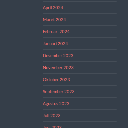
April 2024
Maret 2024
Februari 2024
Januari 2024
Desember 2023
November 2023
Oktober 2023
September 2023
Agustus 2023
Juli 2023
Juni 2023