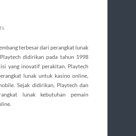
TS
embang terbesar dari perangkat lunak
 Playtech didirikan pada tahun 1998
i yang inovatif perakitan. Playtech
rangkat lunak untuk kasino online,
obile. Sejak didirikan, Playtech dan
angkat lunak kebutuhan pemain
line.