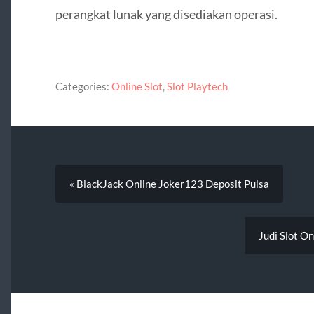
perangkat lunak yang disediakan operasi.
Categories:
Online Slot
,
Slot Playtech
« BlackJack Online Joker123 Deposit Pulsa
Judi Slot O