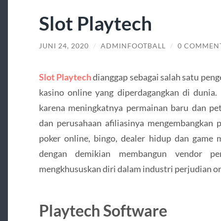
Slot Playtech
JUNI 24, 2020
/
ADMINFOOTBALL
/
0 COMMEN
Slot Playtech
dianggap sebagai salah satu peng
kasino online yang diperdagangkan di dunia.
karena meningkatnya permainan baru dan petis
dan perusahaan afiliasinya mengembangkan pe
poker online, bingo, dealer hidup dan game m
dengan demikian membangun vendor per
mengkhususkan diri dalam industri perjudian on
Playtech Software