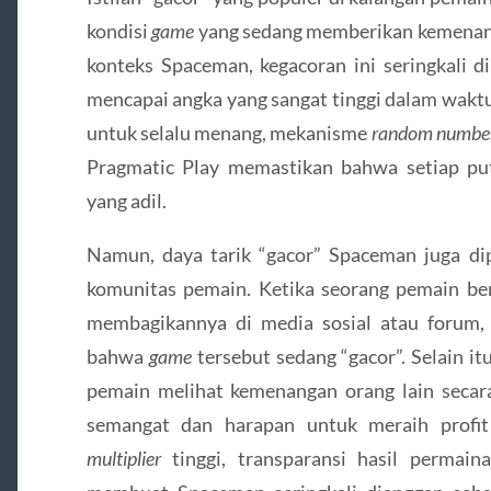
kondisi
game
yang sedang memberikan kemena
konteks Spaceman, kegacoran ini seringkali 
mencapai angka yang sangat tinggi dalam waktu
untuk selalu menang, mekanisme
random number
Pragmatic Play memastikan bahwa setiap pu
yang adil.
Namun, daya tarik “gacor” Spaceman juga dip
komunitas pemain. Ketika seorang pemain be
membagikannya di media sosial atau forum, 
bahwa
game
tersebut sedang “gacor”. Selain it
pemain melihat kemenangan orang lain secar
semangat dan harapan untuk meraih profit
multiplier
tinggi, transparansi hasil permain