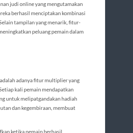
inan judi online yang mengutamakan
ereka berhasil menciptakan kombinasi
lain tampilan yang menarik, fitur-
k meningkatkan peluang pemain dalam
adalah adanya fitur multiplier yang
Setiap kali pemain mendapatkan
ng untuk melipatgandakan hadiah
ejutan dan kegembiraan, membuat
ifkan ketika pemain berhasil