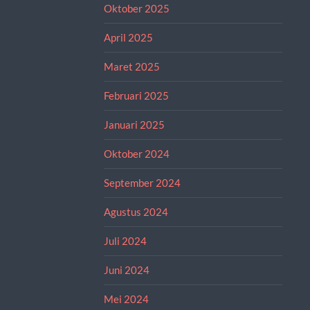
Oktober 2025
April 2025
Maret 2025
Februari 2025
Januari 2025
Oktober 2024
September 2024
Agustus 2024
Juli 2024
Juni 2024
Mei 2024