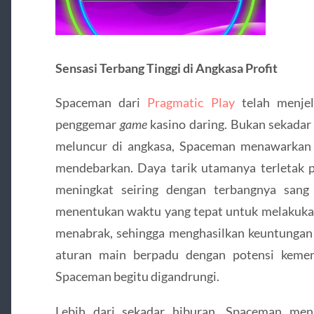
Sensasi Terbang Tinggi di Angkasa Profit
Spaceman dari
Pragmatic Play
telah menjel
penggemar
game
kasino daring. Bukan sekada
meluncur di angkasa, Spaceman menawarkan
mendebarkan. Daya tarik utamanya terletak
meningkat seiring dengan terbangnya sang
menentukan waktu yang tepat untuk melakuk
menabrak, sehingga menghasilkan keuntungan 
aturan main berpadu dengan potensi keme
Spaceman begitu digandrungi.
Lebih dari sekadar hiburan, Spaceman men