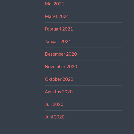
Mei 2021
Maret 2021
Februari 2021
Januari 2021
Desember 2020
November 2020
Oktober 2020
Agustus 2020
Juli 2020
Juni 2020