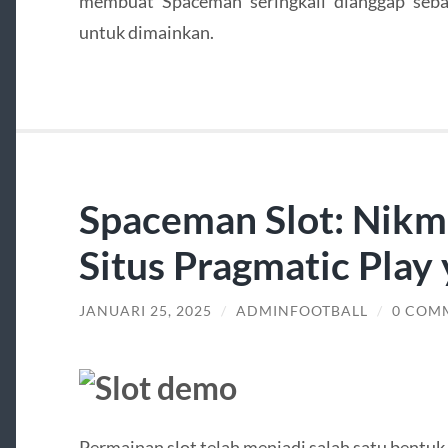
membuat Spaceman seringkali dianggap seb
untuk dimainkan.
Spaceman Slot: Nikma
Situs Pragmatic Play
JANUARI 25, 2025
/
ADMINFOOTBALL
/
0 COM
Permainan slot telah menjadi salah satu bentuk