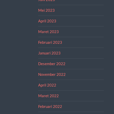
Mei 2023
April 2023
Maret 2023
Februari 2023
Januari 2023
Desember 2022
November 2022
April 2022
Maret 2022
Februari 2022