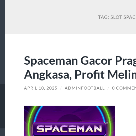
TAG:
SLOT SPA
Spaceman Gacor Prag
Angkasa, Profit Mel
APRIL 10, 2025
/
ADMINFOOTBALL
/
0 COMME