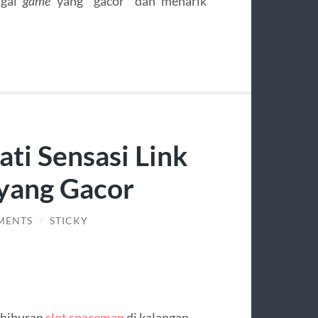
agai
game
yang “gacor” dan menarik
ti Sensasi Link
 yang Gacor
MENTS
/
STICKY
 hiburan
slot spaceman
di kalangan