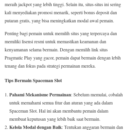
meraih jackpot yang lebih tinggi. Selain itu, situs-situs ini sering
kali menyediakan promosi menarik, seperti bonus deposit dan
putaran gratis, yang bisa meningkatkan modal awal pemain.
Penting bagi pemain untuk memilih situs yang terpercaya dan
memiliki lisensi resmi untuk memastikan keamanan dan
kenyamanan selama bermain. Dengan memilih link situs
Pragmatic Play yang gacor, pemain dapat bermain dengan lebih
tenang dan fokus pada strategi permainan mereka.
Tips Bermain Spaceman Slot
Pahami Mekanisme Permainan
: Sebelum memulai, cobalah
untuk memahami semua fitur dan aturan yang ada dalam
Spaceman Slot. Hal ini akan membantu pemain dalam
membuat keputusan yang lebih baik saat bermain.
Kelola Modal dengan Baik
: Tentukan anggaran bermain dan