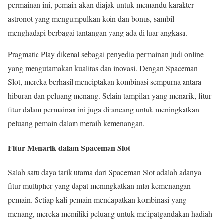
permainan ini, pemain akan diajak untuk memandu karakter
astronot yang mengumpulkan koin dan bonus, sambil
menghadapi berbagai tantangan yang ada di luar angkasa.
Pragmatic Play dikenal sebagai penyedia permainan judi online
yang mengutamakan kualitas dan inovasi. Dengan Spaceman
Slot, mereka berhasil menciptakan kombinasi sempurna antara
hiburan dan peluang menang. Selain tampilan yang menarik, fitur-
fitur dalam permainan ini juga dirancang untuk meningkatkan
peluang pemain dalam meraih kemenangan.
Fitur Menarik dalam Spaceman Slot
Salah satu daya tarik utama dari Spaceman Slot adalah adanya
fitur multiplier yang dapat meningkatkan nilai kemenangan
pemain. Setiap kali pemain mendapatkan kombinasi yang
menang, mereka memiliki peluang untuk melipatgandakan hadiah