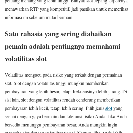
peluang menang yang lebih tinggi. Banyak slot Jepang terpercaya
menawarkan RTP yang kompetitif, jadi pastikan untuk memeriksa
informasi ini sebelum mulai bermain.
Satu rahasia yang sering diabaikan
pemain adalah pentingnya memahami
volatilitas slot
Volatilitas mengacu pada risiko yang terkait dengan permainan
slot. Slot dengan volatilitas tinggi mungkin memberikan
pembayaran yang lebih besar, tetapi frekuensinya lebih jarang. Di
sisi lain, slot dengan volatilitas rendah cenderung memberikan
slot
pembayaran lebih kecil, tetapi lebih sering. Pilih jenis
yang
sesuai dengan gaya bermain dan toleransi risiko Anda. Jika Anda
bersedia menunggu pembayaran besar, Anda mungkin ingin
mencoba slot dengan volatilitas tinggi. Namun, jika Anda lebih