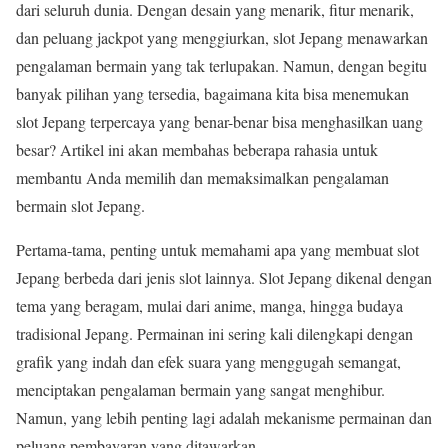
dari seluruh dunia. Dengan desain yang menarik, fitur menarik,
dan peluang jackpot yang menggiurkan, slot Jepang menawarkan
pengalaman bermain yang tak terlupakan. Namun, dengan begitu
banyak pilihan yang tersedia, bagaimana kita bisa menemukan
slot Jepang terpercaya yang benar-benar bisa menghasilkan uang
besar? Artikel ini akan membahas beberapa rahasia untuk
membantu Anda memilih dan memaksimalkan pengalaman
bermain slot Jepang.
Pertama-tama, penting untuk memahami apa yang membuat slot
Jepang berbeda dari jenis slot lainnya. Slot Jepang dikenal dengan
tema yang beragam, mulai dari anime, manga, hingga budaya
tradisional Jepang. Permainan ini sering kali dilengkapi dengan
grafik yang indah dan efek suara yang menggugah semangat,
menciptakan pengalaman bermain yang sangat menghibur.
Namun, yang lebih penting lagi adalah mekanisme permainan dan
peluang pembayaran yang ditawarkan.