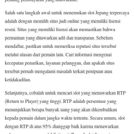
Salah satu langkah awal untuk menemukan slot Jepang terpercaya
adalah dengan memilih situs judi online yang memiliki lisensi
resmi. Situs yang memiliki lisensi akan memastikan bahwa
permainan yang ditawarkan adil dan transparan. Sebelum
mendaftar, pastikan untuk memeriksa reputasi situs tersebut
melalui ulasan dari pemain lain. Cari informasi mengenai
kecepatan penarikan, layanan pelanggan, dan apakah situs
tersebut pernah mengalami masalah terkait penipuan atau
ketidakadilan.
Selanjutnya, cobalah untuk mencari slot yang menawarkan RTP
(Return to Player) yang tinggi. RTP adalah persentase yang
menunjukkan berapa banyak uang yang akan dikembalikan
kepada pemain dalam jangka waktu tertentu. Secara umum, slot
dengan RTP di atas 95% dianggap baik karena menawarkan