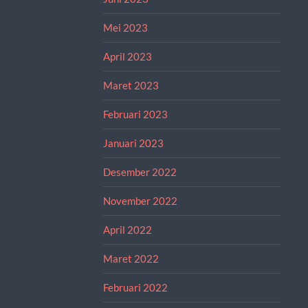
Mei 2023
April 2023
Maret 2023
Februari 2023
Januari 2023
Desember 2022
November 2022
April 2022
Maret 2022
Februari 2022