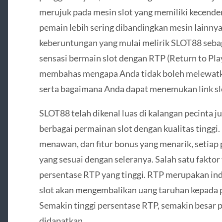
merujuk pada mesin slot yang memiliki kecen
pemain lebih sering dibandingkan mesin lainnya.
keberuntungan yang mulai melirik SLOT88 seba
sensasi bermain slot dengan RTP (Return to Playe
membahas mengapa Anda tidak boleh melewatk
serta bagaimana Anda dapat menemukan link sl
SLOT88 telah dikenal luas di kalangan pecinta 
berbagai permainan slot dengan kualitas tinggi
menawan, dan fitur bonus yang menarik, setia
yang sesuai dengan seleranya. Salah satu fakt
persentase RTP yang tinggi. RTP merupakan ind
slot akan mengembalikan uang taruhan kepada 
Semakin tinggi persentase RTP, semakin besar 
didapatkan.