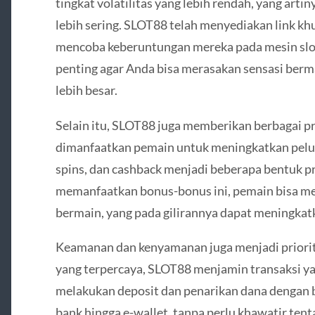
tingkat volatilitas yang lebih rendah, yang ar
lebih sering. SLOT88 telah menyediakan link kh
mencoba keberuntungan mereka pada mesin slot
penting agar Anda bisa merasakan sensasi ber
lebih besar.
Selain itu, SLOT88 juga memberikan berbagai p
dimanfaatkan pemain untuk meningkatkan pelu
spins, dan cashback menjadi beberapa bentuk 
memanfaatkan bonus-bonus ini, pemain bisa m
bermain, yang pada gilirannya dapat meningka
Keamanan dan kenyamanan juga menjadi priorita
yang terpercaya, SLOT88 menjamin transaksi y
melakukan deposit dan penarikan dana dengan b
bank hingga e-wallet, tanpa perlu khawatir ten