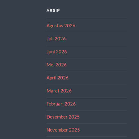
ARSIP
Agustus 2026
Juli 2026
Juni 2026
Mei 2026
April 2026
Maret 2026
Februari 2026
Desember 2025
November 2025